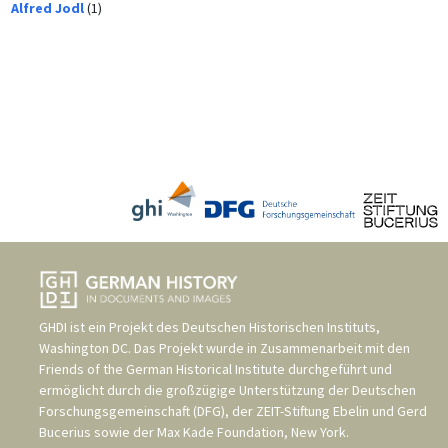
Alfred Jodl
(1)
GHDI ist ein Projekt des
Deutschen Historischen Instituts,
Washington DC
. Das Projekt wurde in Zusammenarbeit mit den
Friends of the German Historical Institute
durchgeführt und
ermöglicht durch die großzügige Unterstützung der
Deutschen
Forschungsgemeinschaft (DFG)
, der
ZEIT-Stiftung Ebelin und Gerd
Bucerius
sowie der
Max Kade Foundation, New York
.