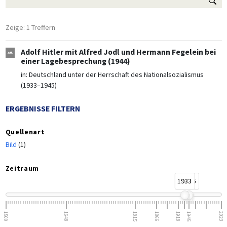
Zeige: 1 Treffern
Adolf Hitler mit Alfred Jodl und Hermann Fegelein bei
einer Lagebesprechung (1944)
in:
Deutschland unter der Herrschaft des Nationalsozialismus
(1933–1945)
ERGEBNISSE FILTERN
Quellenart
Bild
(1)
Zeitraum
1933
1945
1500
1648
1815
1866
1918
1945
2023