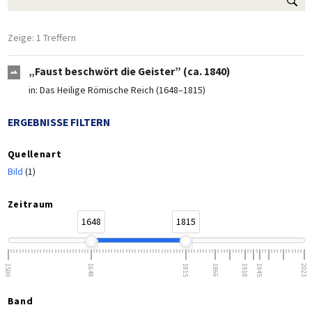
Zeige: 1 Treffern
„Faust beschwört die Geister” (ca. 1840)
in:
Das Heilige Römische Reich (1648–1815)
ERGEBNISSE FILTERN
Quellenart
Bild
(1)
Zeitraum
1648
1815
1500
1648
1815
1866
1918
1945
2023
Band