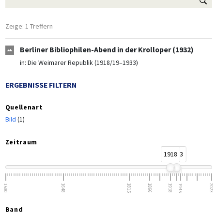
Zeige: 1 Treffern
Berliner Bibliophilen-Abend in der Krolloper (1932)
in:
Die Weimarer Republik (1918/19–1933)
ERGEBNISSE FILTERN
Quellenart
Bild
(1)
Zeitraum
1918
1933
1500
1648
1815
1866
1918
1945
2023
Band