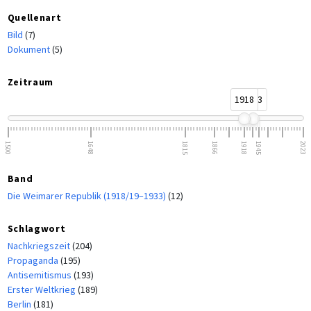
Quellenart
Bild
(7)
Dokument
(5)
Zeitraum
1918
1933
1500
1648
1815
1866
1918
1945
2023
Band
Die Weimarer Republik (1918/19–1933)
(12)
Schlagwort
Nachkriegszeit
(204)
Propaganda
(195)
Antisemitismus
(193)
Erster Weltkrieg
(189)
Berlin
(181)