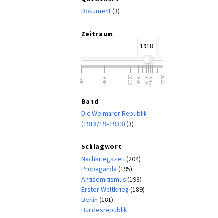
Dokument
(3)
Zeitraum
1918
1933
1500
1648
1815
1866
1918
1945
2023
Band
Die Weimarer Republik
(1918/19–1933)
(3)
Schlagwort
Nachkriegszeit
(204)
Propaganda
(195)
Antisemitismus
(193)
Erster Weltkrieg
(189)
Berlin
(181)
Bundesrepublik