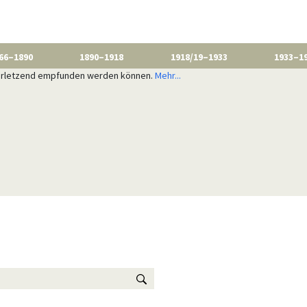
66–1890
1890–1918
1918/19–1933
1933–1
 verletzend empfunden werden können.
Mehr...