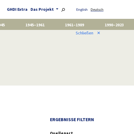
GHDI Extra
Das Projekt
English
Deutsch
945
1945–1961
1961–1989
1990–2023
Schließen
✕
ERGEBNISSE FILTERN
Quellenart