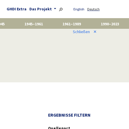
GHDI Extra
Das Projekt
English
Deutsch
945
1945–1961
1961–1989
1990–2023
Schließen
✕
ERGEBNISSE FILTERN
Quellenart