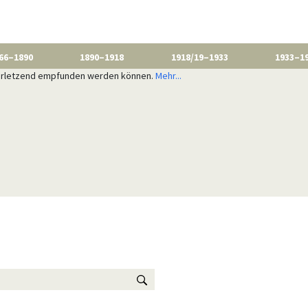
66–1890
1890–1918
1918/19–1933
1933–1
 verletzend empfunden werden können.
Mehr...