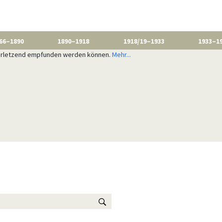
66–1890
1890–1918
1918/19–1933
1933–1
 verletzend empfunden werden können.
Mehr...