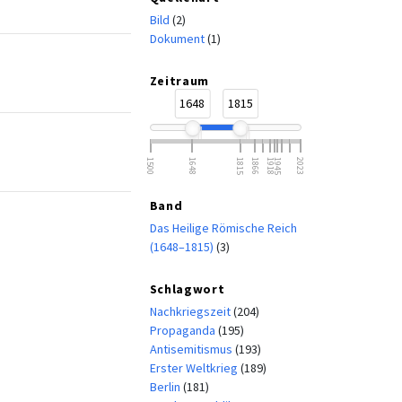
Bild
(2)
Dokument
(1)
Zeitraum
1648
1815
1500
1648
1815
1866
1918
1945
2023
Band
Das Heilige Römische Reich
(1648–1815)
(3)
Schlagwort
Nachkriegszeit
(204)
Propaganda
(195)
Antisemitismus
(193)
Erster Weltkrieg
(189)
Berlin
(181)