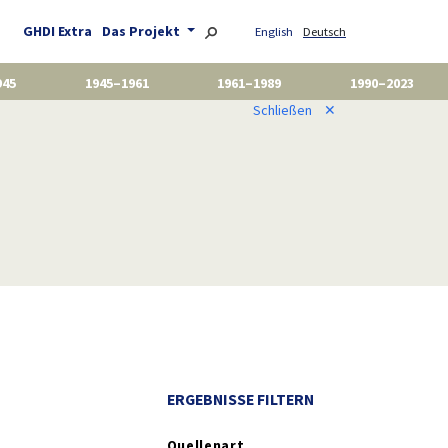
GHDI Extra
Das Projekt
English
Deutsch
945
1945–1961
1961–1989
1990–2023
Schließen
✕
ERGEBNISSE FILTERN
Quellenart