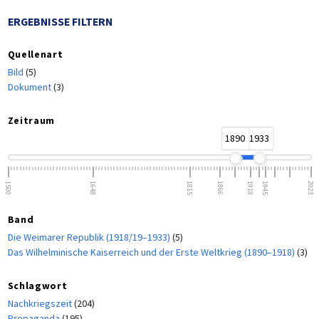
ERGEBNISSE FILTERN
Quellenart
Bild
(5)
Dokument
(3)
Zeitraum
1890
1933
1500
1648
1815
1866
1918
1945
2023
Band
Die Weimarer Republik (1918/19–1933)
(5)
Das Wilhelminische Kaiserreich und der Erste Weltkrieg (1890–1918)
(3)
Schlagwort
Nachkriegszeit
(204)
Propaganda
(195)