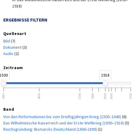
1918)
ERGEBNISSE FILTERN
Quellenart
Bild
(7)
Dokument
(3)
Audio
(2)
Zeitraum
1500
1918
1500
1648
1815
1866
1918
1945
2023
Band
Von den Reformationen bis zum Dreißigjährigen Krieg (1500–1648)
(6)
Das Wilhelminische Kaiserreich und der Erste Weltkrieg (1890–1918)
(5)
Reichsgründung: Bismarcks Deutschland (1866-1890)
(1)