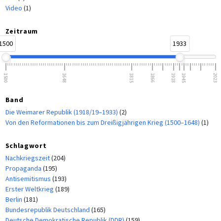
Video
(1)
Zeitraum
1500
1933
1500
1648
1815
1866
1918
1945
2023
Band
Die Weimarer Republik (1918/19–1933)
(2)
Von den Reformationen bis zum Dreißigjährigen Krieg (1500–1648)
(1)
Schlagwort
Nachkriegszeit
(204)
Propaganda
(195)
Antisemitismus
(193)
Erster Weltkrieg
(189)
Berlin
(181)
Bundesrepublik Deutschland
(165)
Deutsche Demokratische Republik (DDR)
(159)