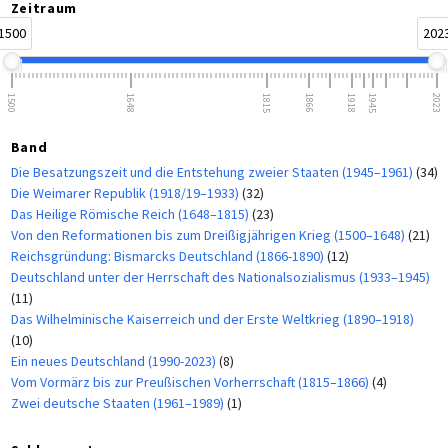
Zeitraum
1500
202
1500
1648
1815
1866
1918
1945
2023
Band
Die Besatzungszeit und die Entstehung zweier Staaten (1945–1961)
(34)
Die Weimarer Republik (1918/19–1933)
(32)
Das Heilige Römische Reich (1648–1815)
(23)
Von den Reformationen bis zum Dreißigjährigen Krieg (1500–1648)
(21)
Reichsgründung: Bismarcks Deutschland (1866-1890)
(12)
Deutschland unter der Herrschaft des Nationalsozialismus (1933–1945)
(11)
Das Wilhelminische Kaiserreich und der Erste Weltkrieg (1890–1918)
(10)
Ein neues Deutschland (1990-2023)
(8)
Vom Vormärz bis zur Preußischen Vorherrschaft (1815–1866)
(4)
Zwei deutsche Staaten (1961–1989)
(1)