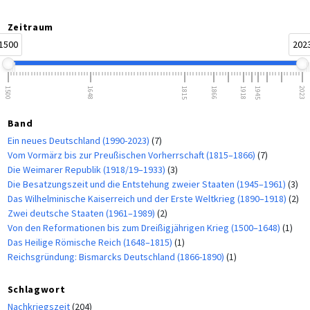
Zeitraum
1500
202
1500
1648
1815
1866
1918
1945
2023
Band
Ein neues Deutschland (1990-2023)
(7)
Vom Vormärz bis zur Preußischen Vorherrschaft (1815–1866)
(7)
Die Weimarer Republik (1918/19–1933)
(3)
Die Besatzungszeit und die Entstehung zweier Staaten (1945–1961)
(3)
Das Wilhelminische Kaiserreich und der Erste Weltkrieg (1890–1918)
(2)
Zwei deutsche Staaten (1961–1989)
(2)
Von den Reformationen bis zum Dreißigjährigen Krieg (1500–1648)
(1)
Das Heilige Römische Reich (1648–1815)
(1)
Reichsgründung: Bismarcks Deutschland (1866-1890)
(1)
Schlagwort
Nachkriegszeit
(204)