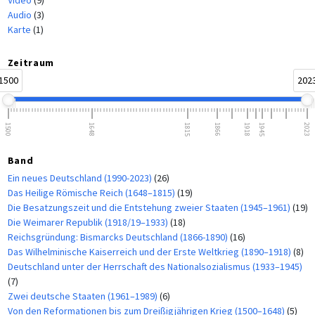
Audio
(3)
Karte
(1)
Zeitraum
1500
202
1500
1648
1815
1866
1918
1945
2023
Band
Ein neues Deutschland (1990-2023)
(26)
Das Heilige Römische Reich (1648–1815)
(19)
Die Besatzungszeit und die Entstehung zweier Staaten (1945–1961)
(19)
Die Weimarer Republik (1918/19–1933)
(18)
Reichsgründung: Bismarcks Deutschland (1866-1890)
(16)
Das Wilhelminische Kaiserreich und der Erste Weltkrieg (1890–1918)
(8)
Deutschland unter der Herrschaft des Nationalsozialismus (1933–1945)
(7)
Zwei deutsche Staaten (1961–1989)
(6)
Von den Reformationen bis zum Dreißigjährigen Krieg (1500–1648)
(5)