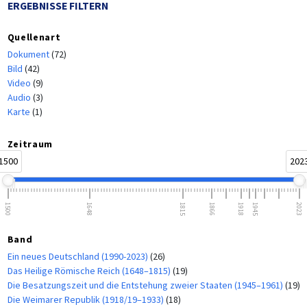
ERGEBNISSE FILTERN
Quellenart
Dokument
(72)
Bild
(42)
Video
(9)
Audio
(3)
Karte
(1)
Zeitraum
1500
202
1500
1648
1815
1866
1918
1945
2023
Band
Ein neues Deutschland (1990-2023)
(26)
Das Heilige Römische Reich (1648–1815)
(19)
Die Besatzungszeit und die Entstehung zweier Staaten (1945–1961)
(19)
Die Weimarer Republik (1918/19–1933)
(18)