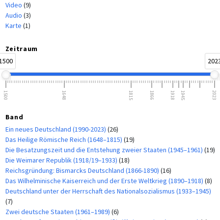
Video
(9)
Audio
(3)
Karte
(1)
Zeitraum
1500
202
1500
1648
1815
1866
1918
1945
2023
Band
Ein neues Deutschland (1990-2023)
(26)
Das Heilige Römische Reich (1648–1815)
(19)
Die Besatzungszeit und die Entstehung zweier Staaten (1945–1961)
(19)
Die Weimarer Republik (1918/19–1933)
(18)
Reichsgründung: Bismarcks Deutschland (1866-1890)
(16)
Das Wilhelminische Kaiserreich und der Erste Weltkrieg (1890–1918)
(8)
Deutschland unter der Herrschaft des Nationalsozialismus (1933–1945)
(7)
Zwei deutsche Staaten (1961–1989)
(6)