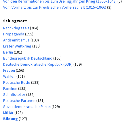
Von den Reformationen bis zum Dreißigjährigen Krieg (1500–1648)
(5)
Vom Vormärz bis zur Preußischen Vorherrschaft (1815–1866)
(3)
Schlagwort
Nachkriegszeit
(204)
Propaganda
(195)
Antisemitismus
(193)
Erster Weltkrieg
(189)
Berlin
(181)
Bundesrepublik Deutschland
(165)
Deutsche Demokratische Republik (DDR)
(159)
Frauen
(156)
Wahlen
(151)
Politische Rede
(138)
Familien
(135)
Schriftsteller
(132)
Politische Parteien
(131)
Sozialdemokratische Partei
(129)
Militär
(128)
Bildung
(127)