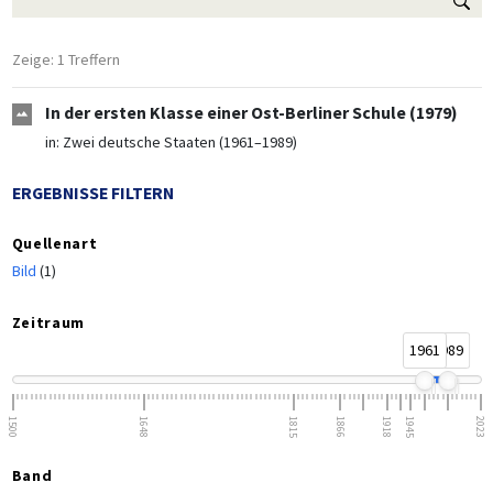
Zeige: 1 Treffern
In der ersten Klasse einer Ost-Berliner Schule (1979)
in:
Zwei deutsche Staaten (1961–1989)
ERGEBNISSE FILTERN
Quellenart
Bild
(1)
Zeitraum
1961
1989
1500
1648
1815
1866
1918
1945
2023
Band