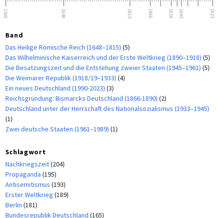
1500
1648
1815
1866
1918
1945
2023
Band
Das Heilige Römische Reich (1648–1815)
(5)
Das Wilhelminische Kaiserreich und der Erste Weltkrieg (1890–1918)
(5)
Die Besatzungszeit und die Entstehung zweier Staaten (1945–1961)
(5)
Die Weimarer Republik (1918/19–1933)
(4)
Ein neues Deutschland (1990-2023)
(3)
Reichsgründung: Bismarcks Deutschland (1866-1890)
(2)
Deutschland unter der Herrschaft des Nationalsozialismus (1933–1945)
(1)
Zwei deutsche Staaten (1961–1989)
(1)
Schlagwort
Nachkriegszeit
(204)
Propaganda
(195)
Antisemitismus
(193)
Erster Weltkrieg
(189)
Berlin
(181)
Bundesrepublik Deutschland
(165)