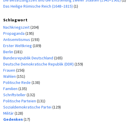
Die Besatzungszeit und die Entstehung zweier Staaten (1945–1961)
(2)
Das Heilige Römische Reich (1648–1815)
(1)
Schlagwort
Nachkriegszeit
(204)
Propaganda
(195)
Antisemitismus
(193)
Erster Weltkrieg
(189)
Berlin
(181)
Bundesrepublik Deutschland
(165)
Deutsche Demokratische Republik (DDR)
(159)
Frauen
(156)
Wahlen
(151)
Politische Rede
(138)
Familien
(135)
Schriftsteller
(132)
Politische Parteien
(131)
Sozialdemokratische Partei
(129)
Militär
(128)
Gedenken
(17)