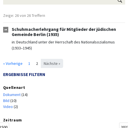
Zeige: 26 von 26 Treffern
Schuhmacherlehrgang für Mitglieder der jüdischen
Gemeinde Berlin (1935)
in:
Deutschland unter der Herrschaft des Nationalsozialismus
(1933–1945)
« Vorherige
1
2
Nächste »
ERGEBNISSE FILTERN
Quellenart
Dokument
(14)
Bild
(10)
Video
(2)
Zeitraum
1500
202