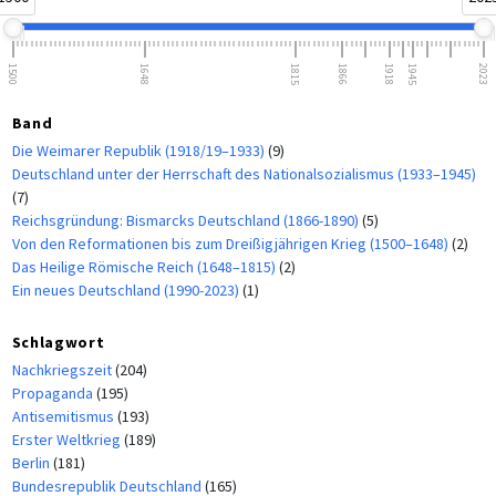
1500
1648
1815
1866
1918
1945
2023
Band
Die Weimarer Republik (1918/19–1933)
(9)
Deutschland unter der Herrschaft des Nationalsozialismus (1933–1945)
(7)
Reichsgründung: Bismarcks Deutschland (1866-1890)
(5)
Von den Reformationen bis zum Dreißigjährigen Krieg (1500–1648)
(2)
Das Heilige Römische Reich (1648–1815)
(2)
Ein neues Deutschland (1990-2023)
(1)
Schlagwort
Nachkriegszeit
(204)
Propaganda
(195)
Antisemitismus
(193)
Erster Weltkrieg
(189)
Berlin
(181)
Bundesrepublik Deutschland
(165)