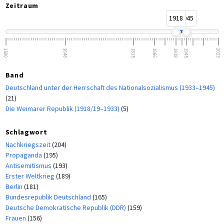
Zeitraum
1918
1945
1500
1648
1815
1866
1918
1945
2023
Band
Deutschland unter der Herrschaft des Nationalsozialismus (1933–1945)
(21)
Die Weimarer Republik (1918/19–1933)
(5)
Schlagwort
Nachkriegszeit
(204)
Propaganda
(195)
Antisemitismus
(193)
Erster Weltkrieg
(189)
Berlin
(181)
Bundesrepublik Deutschland
(165)
Deutsche Demokratische Republik (DDR)
(159)
Frauen
(156)