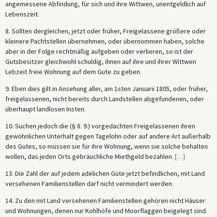
angemessene Abfindung, für sich und ihre Wittwen, unentgeldlich auf
Lebenszeit.
8. Sollten dergleichen, jetzt oder früher, Freigelassene größere oder
kleinere Pachtstellen übernehmen, oder übernommen haben, solche
aber in der Folge rechtmäßig aufgeben oder verlieren, so ist der
Gutsbesitzer gleichwohl schuldig, ihnen auf ihre und ihrer Wittwen
Lebzeit freie Wohnung auf dem Gute zu geben.
9. Eben dies gilt in Ansehung aller, am 1sten Januarii 1805, oder früher,
freigelassenen, nicht bereits durch Landstellen abgefundenen, oder
überhaupt landlosen Insten.
10. Suchen jedoch die (§ 8. 9.) vorgedachten Freigelassenen ihren
gewöhnlichen Unterhalt gegen Tagelohn oder auf andere Art außerhalb
des Gutes, so müssen sie für ihre Wohnung, wenn sie solche behalten
wollen, das jeden Orts gebräuchliche Miethgeld bezahlen.
[
…
]
13. Die Zahl der auf jedem adelichen Gute jetzt befindlichen, mit Land
versehenen Familienstellen darf nicht vermindert werden.
14. Zu den mit Land versehenen Familienstellen gehören nicht Häuser
und Wohnungen, denen nur Kohlhöfe und Moorflaggen beigelegt sind.