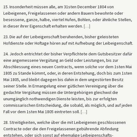
15. Insonderheit müssen alle, am 31sten December 1804 von
Leibeigenen, Freigelassenen oder andern Bauern bewohnte oder
besessene, ganze, halbe, viertel Hufen, Bohlen, oder ähnliche Stellen,
in dieser ihrer Eigenschaft erhalten werden.
[
…
]
23. Die auf der Leibeigenschaft beruhenden, bisher geleisteten
Hofdienste oder Hoftage hören auf mit Aufhebung der Leibeigenschaft.
24. Jedoch entrichtet der bisher Verpflichtete dem Gutsbesitzer dafür
eine angemessene Vergütung an Geld oder Leistungen, bis zur
Abschliessung eines neuen Contracts, wenn solche vor dem 1sten Mai
1805 zu Stande kömmt, oder, in deren Entstehung, doch bis zum 1sten
Mai 1805, und bleibt dagegen bis dahin in dem ungestörten Besitz
seiner Stelle. In Ermangelung einer gütlichen Vereinigung über die
gedachte Vergütung müssen die Untergehörigen gleichwol die
unumgänglich nothwendigen Dienste leisten, bis zur erfolgten
commissarischen Entscheidung, die sobald, als möglich, und auf jeden
Fall vor dem 1sten Mai 1805 eintreten soll.
[
…
]
28. Streitigkeiten, welche über die mit Leibeigenen geschlossenen
Contracte oder die den Freigelassenen gebührende Abfindung
entstehen, oder sich sonst auf ehemalige Leibeigenschafts-