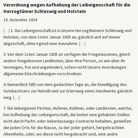
Verordnung wegen Aufhebung der Leibeigenschaft für die
Herzogtümer Schleswig und Holstein
19. Dezember 1804
[
…
]
1. Die Leibeigenschaft ist in Unsern Herzogthümern Schleswig und
Holstein, von dem 1sten Januar 1805 an, gänzlich und auf immer
abgeschaft, ohne irgend eine Ausnahme.
[
…
]
3. Von dem 1sten Januar 1805 an verfügen die Freigelassenen, gleich
andern freigebornen Landleuten, über ihre Person, so wie über ihr
Vermögen, frei und ungehindert, sofern nicht Unsere Anordnungen
allgemeine Einschränkungen vorschreiben.
4. Namentlich fällt von dem gedachten Tage an, die Einwilligung des
Gutsbesitzers zur Heirath und zur Erlernung eines Handwerks gänzlich
weg.
[
…
]
7. Die leibeigenen Pächter, Hufener, Käthner, oder Landinsten, welche,
bei Aufhebung der Leibeigenschaft, die bisher inne gehabten Stellen
nicht durch Pacht- oder Ueberlassungs-Contracte behalten, genießen
die jeden Orts für die Klasse, zu der jeder gehört, hergebrachten
Altentheile, oder, wo diese nicht hergebracht sind, eine andre