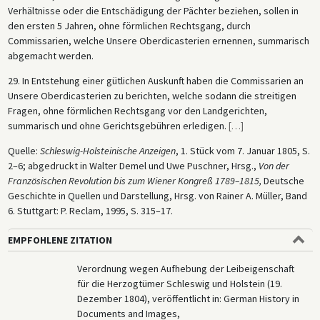
Verhältnisse oder die Entschädigung der Pächter beziehen, sollen in
den ersten 5 Jahren, ohne förmlichen Rechtsgang, durch
Commissarien, welche Unsere Oberdicasterien ernennen, summarisch
abgemacht werden.
29. In Entstehung einer gütlichen Auskunft haben die Commissarien an
Unsere Oberdicasterien zu berichten, welche sodann die streitigen
Fragen, ohne förmlichen Rechtsgang vor den Landgerichten,
summarisch und ohne Gerichtsgebühren erledigen.
[
…
]
Quelle:
Schleswig-Holsteinische Anzeigen
, 1. Stück vom 7. Januar 1805, S.
2–6; abgedruckt in Walter Demel und Uwe Puschner, Hrsg.,
Von der
Französischen Revolution bis zum Wiener Kongreß 1789–1815,
Deutsche
Geschichte in Quellen und Darstellung, Hrsg. von Rainer A. Müller, Band
6. Stuttgart: P. Reclam, 1995, S. 315–17.
EMPFOHLENE ZITATION
Verordnung wegen Aufhebung der Leibeigenschaft
für die Herzogtümer Schleswig und Holstein (19.
Dezember 1804), veröffentlicht in: German History in
Documents and Images,