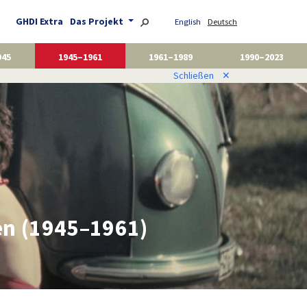
GHDI Extra
Das Projekt
English
Deutsch
945
1945–1961
1961–1989
1990–2023
Schließen
✕
en (1945–1961)