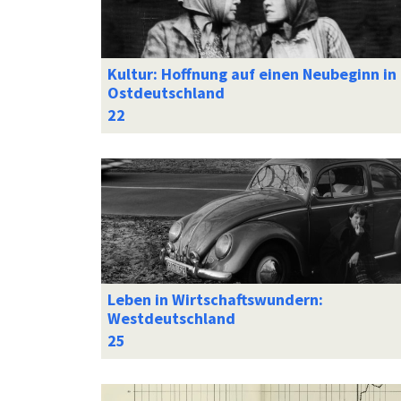
Kultur: Hoffnung auf einen Neubeginn in
Ostdeutschland
Leben in Wirtschaftswundern:
Westdeutschland