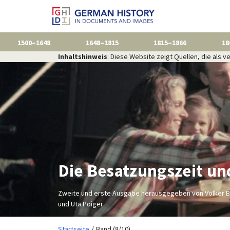
1500–1648
1648–1815
1815–1866
18
Inhaltshinweis
: Diese Website zeigt Quellen, die als
Die Besatzungszeit un
Zweite und erste Ausgabe herausgegeben von Volker 
und Uta Poiger
Startseite
Band (8/10)