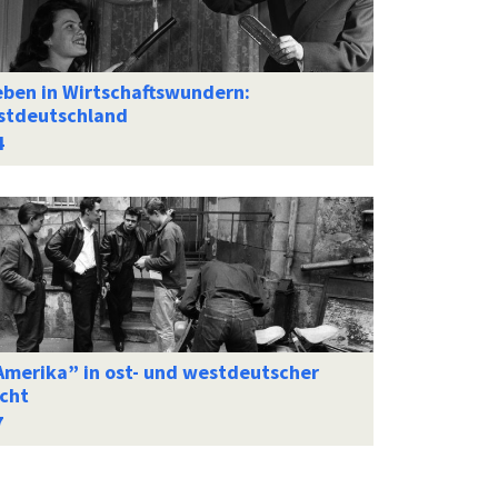
eben in Wirtschaftswundern:
stdeutschland
Amerika” in ost- und westdeutscher
icht