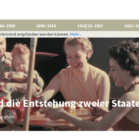
66–1890
1890–1918
1918/19–1933
1933–1
 verletzend empfunden werden können.
Mehr...
d die Entstehung zweier Staat
Berghahn