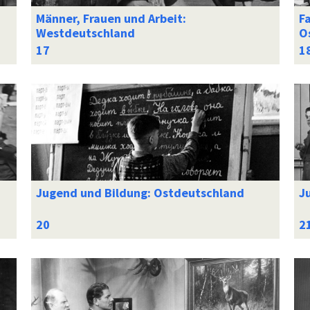
Männer, Frauen und Arbeit:
Fa
Westdeutschland
O
Jugend und Bildung: Ostdeutschland
J