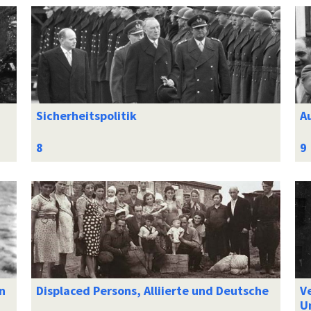
Sicherheitspolitik
A
n
Displaced Persons, Alliierte und Deutsche
V
U