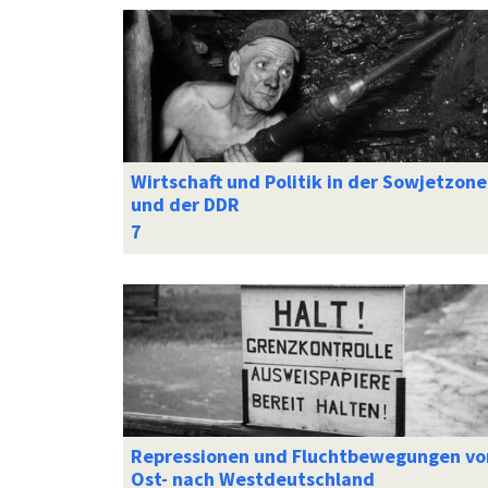
Wirtschaft und Politik in der Sowjetzone
und der DDR
Repressionen und Fluchtbewegungen vo
Ost- nach Westdeutschland