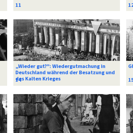
„Wieder gut?”: Wiedergutmachung in
Gl
Deutschland während der Besatzung und
des Kalten Krieges