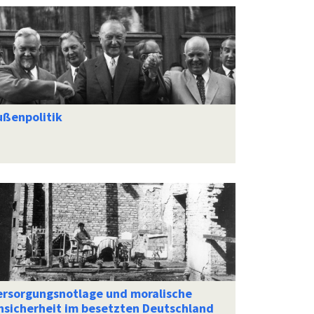
ußenpolitik
ersorgungsnotlage und moralische
nsicherheit im besetzten Deutschland