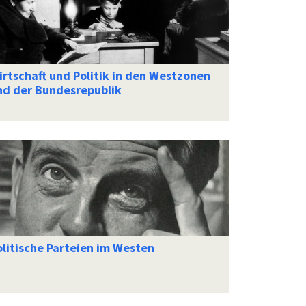
irtschaft und Politik in den Westzonen
nd der Bundesrepublik
olitische Parteien im Westen