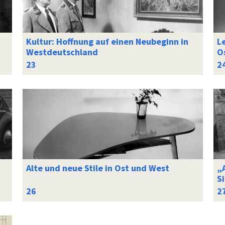
Kultur: Hoffnung auf einen Neubeginn in
L
Westdeutschland
O
Alte und neue Stile in Ost und West
„
S