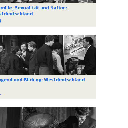
milie, Sexualität und Nation:
stdeutschland
ugend und Bildung: Westdeutschland