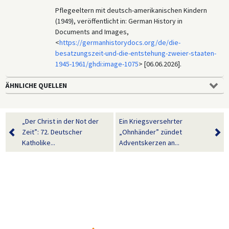
Pflegeeltern mit deutsch-amerikanischen Kindern
(1949), veröffentlicht in: German History in
Documents and Images,
<
https://germanhistorydocs.org/de/die-
besatzungszeit-und-die-entstehung-zweier-staaten-
1945-1961/ghdi:image-1075
> [06.06.2026].
ÄHNLICHE QUELLEN
„Der Christ in der Not der
Ein Kriegsversehrter
Zeit”: 72. Deutscher
„Ohnhänder” zündet
Katholike...
Adventskerzen an...