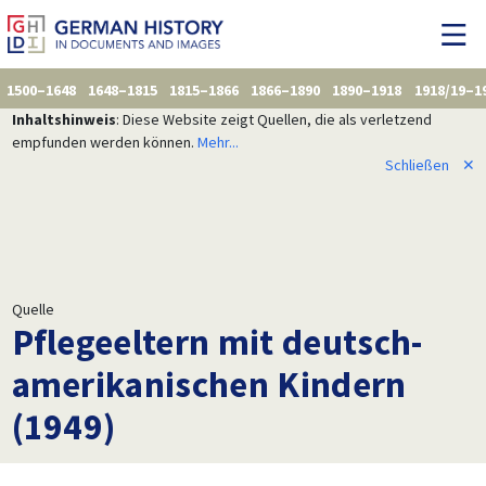
1500–1648
1648–1815
1815–1866
1866–1890
1890–1918
1918/19–1
Inhaltshinweis
: Diese Website zeigt Quellen, die als verletzend
empfunden werden können.
Mehr...
Schließen
✕
Quelle
Pflegeeltern mit deutsch-
amerikanischen Kindern
(1949)