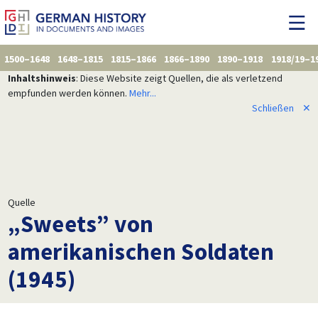
1500–1648
1648–1815
1815–1866
1866–1890
1890–1918
1918/19–1
Inhaltshinweis
: Diese Website zeigt Quellen, die als verletzend
empfunden werden können.
Mehr...
Schließen
✕
Quelle
„Sweets” von
amerikanischen Soldaten
(1945)