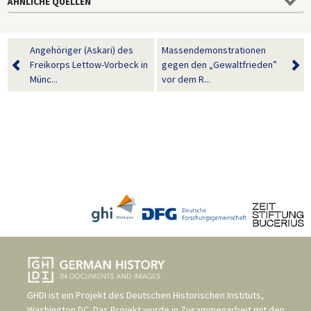
ÄHNLICHE QUELLEN
Angehöriger (Askari) des
Massendemonstrationen
Freikorps Lettow-Vorbeck in
gegen den „Gewaltfrieden”
Münc...
vor dem R...
GHDI ist ein Projekt des
Deutschen Historischen Instituts,
Washington DC
. Das Projekt wurde in Zusammenarbeit mit den