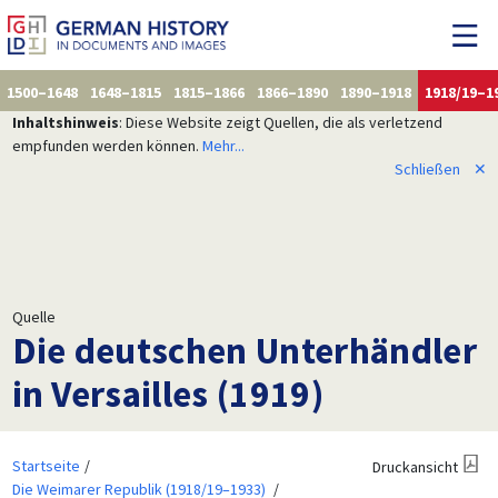
1500–1648
1648–1815
1815–1866
1866–1890
1890–1918
1918/19–1
Inhaltshinweis
: Diese Website zeigt Quellen, die als verletzend
empfunden werden können.
Mehr...
Schließen
✕
Quelle
Die deutschen Unterhändler
in Versailles (1919)
Startseite
Druckansicht
Die Weimarer Republik (1918/19–1933)