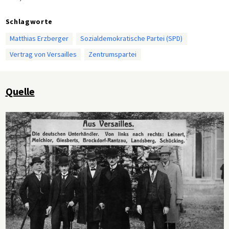
Schlagworte
Matthias Erzberger
Sozialdemokratische Partei (SPD)
Vertrag von Versailles
Zentrumspartei
Quelle