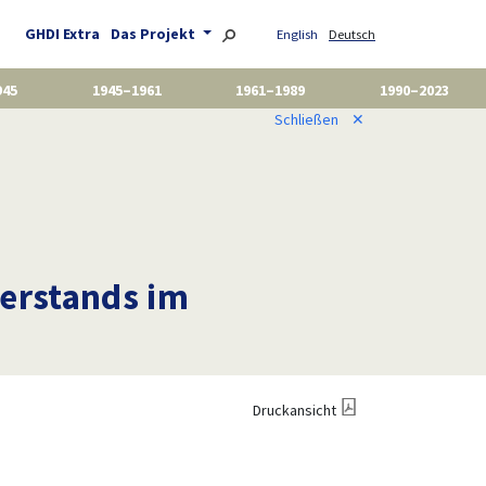
GHDI Extra
Das Projekt
English
Deutsch
945
1945–1961
1961–1989
1990–2023
Schließen
✕
derstands im
Druckansicht