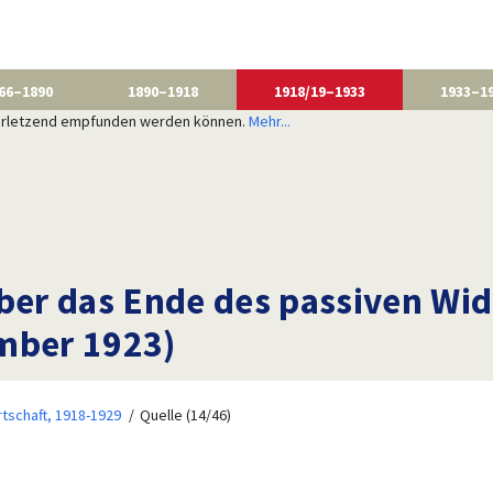
66–1890
1890–1918
1918/19–1933
1933–1
 verletzend empfunden werden können.
Mehr...
über das Ende des passiven Wi
ember 1923)
rtschaft, 1918-1929
Quelle (14/46)