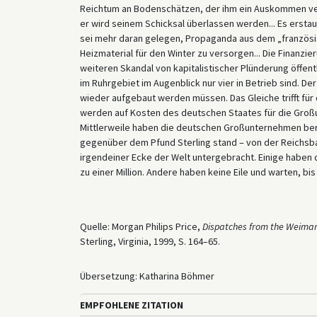
Reichtum an Bodenschätzen, der ihm ein Auskommen versc
er wird seinem Schicksal überlassen werden... Es erstaun
sei mehr daran gelegen, Propaganda aus dem „französisc
Heizmaterial für den Winter zu versorgen... Die Finanzi
weiteren Skandal von kapitalistischer Plünderung öffent
im Ruhrgebiet im Augenblick nur vier in Betrieb sind. D
wieder aufgebaut werden müssen. Das Gleiche trifft für 
werden auf Kosten des deutschen Staates für die Gro
Mittlerweile haben die deutschen Großunternehmen bere
gegenüber dem Pfund Sterling stand – von der Reichsba
irgendeiner Ecke der Welt untergebracht. Einige haben 
zu einer Million. Andere haben keine Eile und warten, bis 
Quelle: Morgan Philips Price,
Dispatches from the Weimar
Sterling, Virginia, 1999, S. 164–65.
Übersetzung: Katharina Böhmer
EMPFOHLENE ZITATION