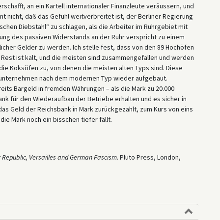
hafft, an ein Kartell internationaler Finanzleute veräussern, und
t nicht, daß das Gefühl weitverbreitet ist, der Berliner Regierung
hen Diebstahl“ zu schlagen, als die Arbeiter im Ruhrgebiet mit
erung des passiven Widerstands an der Ruhr verspricht zu einem
licher Gelder zu werden. Ich stelle fest, dass von den 89 Hochöfen
er Rest ist kalt, und die meisten sind zusammengefallen und werden
die Koksöfen zu, von denen die meisten alten Typs sind. Diese
ßunternehmen nach dem modernen Typ wieder aufgebaut.
its Bargeld in fremden Währungen – als die Mark zu 20.000
nk für den Wiederaufbau der Betriebe erhalten und es sicher in
das Geld der Reichsbank in Mark zurückgezahlt, zum Kurs von eins
die Mark noch ein bisschen tiefer fällt.
 Republic, Versailles and German Fascism
. Pluto Press, London,