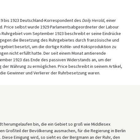
1919 bis 1923 Deutschland-Korrespondent des
Daily Herald
, einer
and. Price selbst wurde 1929 Parlamentsabgeordneter der Labour
 im Ruhrgebiet vom September 1923 beschreibt er seine Eindrücke
gegen die Besetzung des Ruhrgebietes durch französische und
rgebiet besetzt, um die dortige Kohle- und Koksproduktion zu
en nicht erfüllt hatte. Der seit einem Monat amtierende
tember 1923 das Ende des passiven Widerstands an, um der
ng der Währung zu ermöglichen. Price beschreibt in seinem Artikel,
n die Gewinner und Verlierer der Ruhrbesetzung waren.
dt herumgelaufen bin, die ein Gebiet so groß wie Middlesex
den Großteil der Bevölkerung ausmachen, für die Regierung in Berlin
... Diese Einigung wird, so sieht es der Bergmann an der Ruhr, den