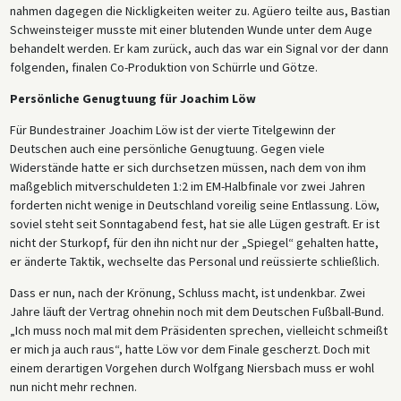
nahmen dagegen die Nickligkeiten weiter zu. Agüero teilte aus, Bastian
Schweinsteiger musste mit einer blutenden Wunde unter dem Auge
behandelt werden. Er kam zurück, auch das war ein Signal vor der dann
folgenden, finalen Co-Produktion von Schürrle und Götze.
Persönliche Genugtuung für Joachim Löw
Für Bundestrainer Joachim Löw ist der vierte Titelgewinn der
Deutschen auch eine persönliche Genugtuung. Gegen viele
Widerstände hatte er sich durchsetzen müssen, nach dem von ihm
maßgeblich mitverschuldeten 1:2 im EM-Halbfinale vor zwei Jahren
forderten nicht wenige in Deutschland voreilig seine Entlassung. Löw,
soviel steht seit Sonntagabend fest, hat sie alle Lügen gestraft. Er ist
nicht der Sturkopf, für den ihn nicht nur der „Spiegel“ gehalten hatte,
er änderte Taktik, wechselte das Personal und reüssierte schließlich.
Dass er nun, nach der Krönung, Schluss macht, ist undenkbar. Zwei
Jahre läuft der Vertrag ohnehin noch mit dem Deutschen Fußball-Bund.
„Ich muss noch mal mit dem Präsidenten sprechen, vielleicht schmeißt
er mich ja auch raus“, hatte Löw vor dem Finale gescherzt. Doch mit
einem derartigen Vorgehen durch Wolfgang Niersbach muss er wohl
nun nicht mehr rechnen.