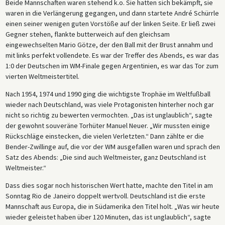
Beide Mannschaften waren stehend k.o. Sie hatten sich bekämpft, sie
waren in die Verlängerung gegangen, und dann startete André Schürrle
einen seiner wenigen guten Vorstöße auf der linken Seite. Er ließ zwei
Gegner stehen, flankte butterweich auf den gleichsam
eingewechselten Mario Götze, der den Ball mit der Brust annahm und
mit links perfekt vollendete. Es war der Treffer des Abends, es war das
1:0 der Deutschen im WM-Finale gegen Argentinien, es war das Tor zum
vierten Weltmeistertitel.
Nach 1954, 1974 und 1990 ging die wichtigste Trophäe im Weltfußball
wieder nach Deutschland, was viele Protagonisten hinterher noch gar
nicht so richtig zu bewerten vermochten. „Das ist unglaublich“, sagte
der gewohnt souveräne Torhüter Manuel Neuer. „Wir mussten einige
Rückschläge einstecken, die vielen Verletzten.“ Dann zählte er die
Bender-Zwillinge auf, die vor der WM ausgefallen waren und sprach den
Satz des Abends: „Die sind auch Weltmeister, ganz Deutschland ist
Weltmeister.“
Dass dies sogar noch historischen Wert hatte, machte den Titel in am
Sonntag Rio de Janeiro doppelt wertvoll. Deutschland ist die erste
Mannschaft aus Europa, die in Südamerika den Titel holt. „Was wir heute
wieder geleistet haben über 120 Minuten, das ist unglaublich“, sagte