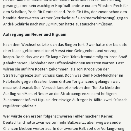
gesorgt, aber sein wuchtiger Kopfball landete nur am Pfosten. Pech für
den Schalker, Pech für Deutschland. Pech für Löw, der zuvor schon den
bemitleidenswerten Kramer (Verdacht auf Gehirnerschütterung) gegen
André Schürrle nach nur 32 Minuten hatte austauschen müssen.
Aufregung um Neuer und Higuain
Nach dem Wechsel setzte sich das Ringen fort. Zwar hatte der bis dato
eher blass gebliebene Lionel Messi eine Gelegenheit und verzog
knapp. Doch das war es für lange Zeit. Taktikfreunde mögen ihren Spaß
gehabt haben, Liebhaber von Offensivaktionen mussten warten. Fast
wären sie auf ihre Kosten gekommen, als Toni Kroos von der
Strafraumgrenze zum Schuss kam. Doch was dem Noch-Münchner im
Halbfinale gegen Brasilien beim dritten Tor glänzend gelungen war,
missriet diesmal: Sein Versuch landete neben dem Tor. So blieb der
Ausflug von Manuel Neuer an die Strafraumgrenze samt heftigem
Zusammenstoß mit Higuain der einzige Aufreger in Hälfte zwei. 0:0 nach
regulärer Spielzeit.
Wer würde den ersten folgenschweren Fehler machen? Keiner.
Deutschland hatte zwar weiter mehr Ballbesitz, aber wegweisende
Chancen blieben weiter aus. In der zweiten Halbzeit der Verlängerung