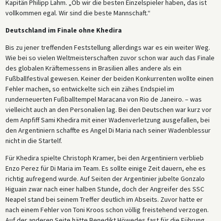
Kapitän Philipp Lahm. „Ob wir die besten Einzelspieler haben, das ist
vollkommen egal. Wir sind die beste Mannschaft.“
Deutschland im Finale ohne Khedira
Bis zu jener treffenden Feststellung allerdings war es ein weiter Weg.
Wie bei so vielen Weltmeisterschaften zuvor schon war auch das Finale
des globalen Kräftemessens in Brasilien alles andere als ein
Fußballfestival gewesen. Keiner der beiden Konkurrenten wollte einen
Fehler machen, so entwickelte sich ein zähes Endspiel im
runderneuerten Fußballtempel Maracana von Rio de Janeiro. – was
vielleicht auch an den Personalien lag. Bei den Deutschen war kurz vor
dem Anpfiff Sami Khedira mit einer Wadenverletzung ausgefallen, bei
den Argentiniern schaffte es Angel Di Maria nach seiner Wadenblessur
nicht in die Startelf.
Für Khedira spielte Christoph Kramer, bei den Argentiniern verblieb
Enzo Perez für Di Maria im Team. Es sollte einige Zeit dauern, ehe es
richtig aufregend wurde. Auf Seiten der Argentinier jubelte Gonzalo
Higuain zwar nach einer halben Stunde, doch der Angreifer des SSC
Neapel stand bei seinem Treffer deutlich im Abseits. Zuvor hatte er
nach einem Fehler von Toni Kroos schon völlig freistehend verzogen.
Auf der anderen Seite hätte Benedikt Höwedes fast für die Führung