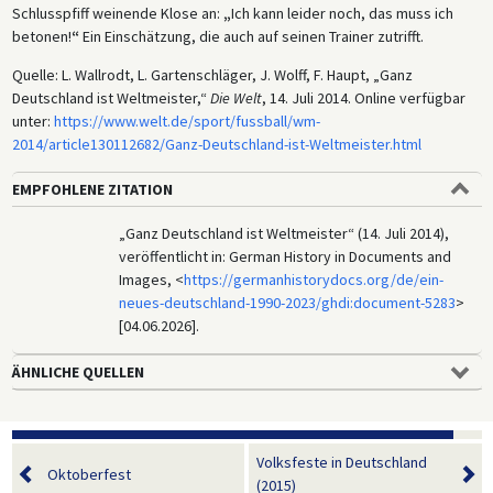
Schlusspfiff weinende Klose an:
„
Ich kann leider noch, das muss ich
betonen!
“
Ein Einschätzung, die auch auf seinen Trainer zutrifft.
Quelle: L. Wallrodt, L. Gartenschläger, J. Wolff, F. Haupt, „Ganz
Deutschland ist Weltmeister,“
Die Welt
, 14. Juli 2014. Online verfügbar
unter:
https://www.welt.de/sport/fussball/wm-
2014/article130112682/Ganz-Deutschland-ist-Weltmeister.html
EMPFOHLENE ZITATION
„Ganz Deutschland ist Weltmeister“ (14. Juli 2014),
veröffentlicht in: German History in Documents and
Images, <
https://germanhistorydocs.org/de/ein-
neues-deutschland-1990-2023/ghdi:document-5283
>
[04.06.2026].
ÄHNLICHE QUELLEN
Volksfeste in Deutschland
Oktoberfest
(2015)