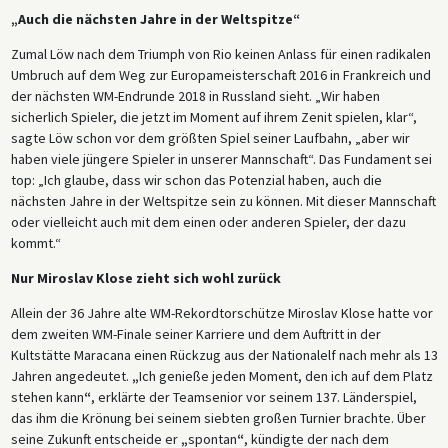
„Auch die nächsten Jahre in der Weltspitze“
Zumal Löw nach dem Triumph von Rio keinen Anlass für einen radikalen
Umbruch auf dem Weg zur Europameisterschaft 2016 in Frankreich und
der nächsten WM-Endrunde 2018 in Russland sieht. „Wir haben
sicherlich Spieler, die jetzt im Moment auf ihrem Zenit spielen, klar“,
sagte Löw schon vor dem größten Spiel seiner Laufbahn, „aber wir
haben viele jüngere Spieler in unserer Mannschaft“. Das Fundament sei
top: „Ich glaube, dass wir schon das Potenzial haben, auch die
nächsten Jahre in der Weltspitze sein zu können. Mit dieser Mannschaft
oder vielleicht auch mit dem einen oder anderen Spieler, der dazu
kommt.“
Nur Miroslav Klose zieht sich wohl zurück
Allein der 36 Jahre alte WM-Rekordtorschütze Miroslav Klose hatte vor
dem zweiten WM-Finale seiner Karriere und dem Auftritt in der
Kultstätte Maracana einen Rückzug aus der Nationalelf nach mehr als 13
Jahren angedeutet.
„
Ich genieße jeden Moment, den ich auf dem Platz
stehen kann
“
, erklärte der Teamsenior vor seinem 137. Länderspiel,
das ihm die Krönung bei seinem siebten großen Turnier brachte. Über
seine Zukunft entscheide er
„
spontan
“
, kündigte der nach dem