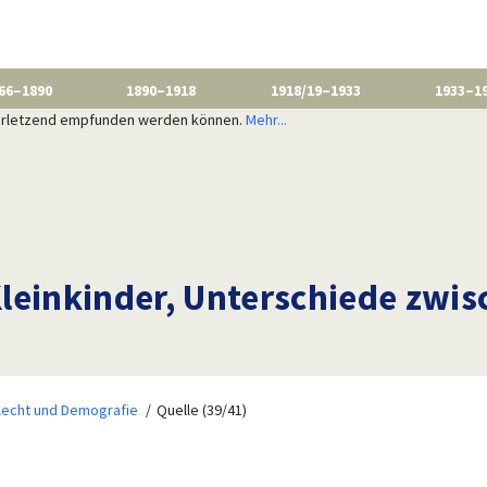
66–1890
1890–1918
1918/19–1933
1933–1
 verletzend empfunden werden können.
Mehr...
leinkinder, Unterschiede zwi
lecht und Demografie
Quelle (39/41)