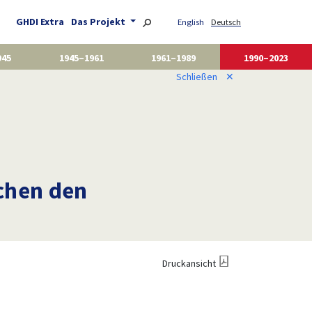
GHDI Extra
Das Projekt
English
Deutsch
945
1945–1961
1961–1989
1990–2023
Schließen
✕
schen den
Druckansicht