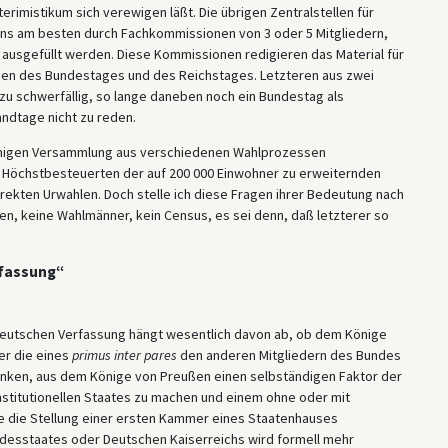
rimistikum sich verewigen läßt. Die übrigen Zentralstellen für
ens am besten durch Fachkommissionen von 3 oder 5 Mitgliedern,
ausgefüllt werden. Diese Kommissionen redigieren das Material für
en des Bundestages und des Reichstages. Letzteren aus zwei
 schwerfällig, so lange daneben noch ein Bundestag als
ndtage nicht zu reden.
lleinigen Versammlung aus verschiedenen Wahlprozessen
t Höchstbesteuerten der auf 200 000 Einwohner zu erweiternden
irekten Urwahlen. Doch stelle ich diese Fragen ihrer Bedeutung nach
iäten, keine Wahlmänner, kein Census, es sei denn, daß letzterer so
rfassung“
utschen Verfassung hängt wesentlich davon ab, ob dem Könige
er die eines
primus inter pares
den anderen Mitgliedern des Bundes
denken, aus dem Könige von Preußen einen selbständigen Faktor der
itutionellen Staates zu machen und einem ohne oder mit
e die Stellung einer ersten Kammer eines Staatenhauses
desstaates oder Deutschen Kaiserreichs wird formell mehr