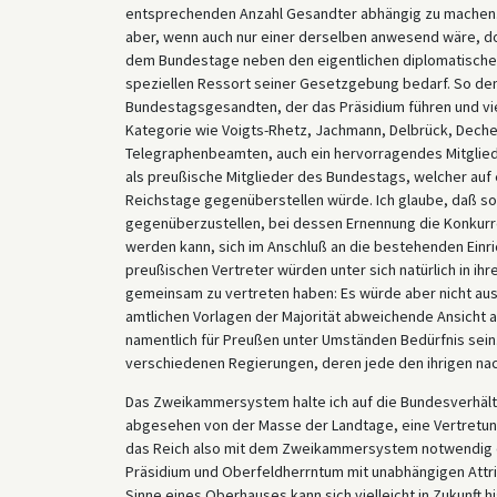
entsprechenden Anzahl Gesandter abhängig zu machen.
aber, wenn auch nur einer derselben anwesend wäre, d
dem Bundestage neben den eigentlichen diplomatischen 
speziellen Ressort seiner Gesetzgebung bedarf. So de
Bundestagsgesandten, der das Präsidium führen und viel
Kategorie wie Voigts-Rhetz, Jachmann, Delbrück, Dech
Telegraphenbeamten, auch ein hervorragendes Mitglied 
als preußische Mitglieder des Bundestags, welcher auf 
Reichstage gegenüberstellen würde. Ich glaube, daß so
gegenüberzustellen, bei dessen Ernennung die Konkur
werden kann, sich im Anschluß an die bestehenden Einr
preußischen Vertreter würden unter sich natürlich in ih
gemeinsam zu vertreten haben: Es würde aber nicht aus
amtlichen Vorlagen der Majorität abweichende Ansicht au
namentlich für Preußen unter Umständen Bedürfnis sein. Di
verschiedenen Regierungen, deren jede den ihrigen nach
Das Zweikammersystem halte ich auf die Bundesverhältni
abgesehen von der Masse der Landtage, eine Vertretun
das Reich also mit dem Zweikammersystem notwendig 
Präsidium und Oberfeldherrntum mit unabhängigen Attr
Sinne eines Oberhauses kann sich vielleicht in Zukunft 