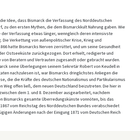
rt die Idee, dass Bismarck die Verfassung des Norddeutschen
f, zu den ersten Mythen, die dem Bismarckkult Nahrung gaben. Wie
 der Verfassung etwas länger, wenngleich deren intensivste
Die Verkettung von außenpolitischer Krise, Krieg und
866 hatte Bismarcks Nerven zerrüttet, und um seine Gesundheit
 der Ostseeküste zurückgezogen. Dort erhielt, redigierte und
pe von Beratern und Vertrauten zugesandt oder gebracht wurden.
arck seine Überlegungen seinem Sekretär Robert von Keudell in
aten nachzulesen ist, war Bismarcks dringlichstes Anliegen die
se, die die Kräfte des deutschen Nationalismus und Partikularismus
n Weg offen ließ, dem neuen Deutschland beizutreten. Die hier in
zwischen dem 1. und 8. Dezember ausgearbeitet, nachdem
aren Bismarcks gesamte Überredungskünste vonnöten, bis das
ahr 1867 vom Reichstag des Norddeutschen Bundes verabschiedet
fügigen Änderungen nach der Einigung 1871 vom Deutschen Reich