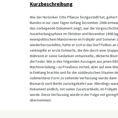
Kurzbeschreibung
Wie der Historiker Otto Pflanze festgestellt hat, gehö
Bundes in nur zwei Tagen Anfang Dezember 1866 entwar
das vorliegende Dokument zeigt, war die Vorgeschichte
Ausarbeitungsphase im Oktober und November 1866 lag. 
innenpolitischem Manövrieren im Frühjahr und Sommer 1
wiederherzustellen, hatte er sich in das Dorf Putbus an
verknüpfte er erste Entwürfe, die ihm durch eine Grup
Während er seine Gedanken entwickelte, diktierte Bism
die Feder. Wie in den folgenden Auszügen aus jenen Dikt
Machtverteilung—zu Preußens Vorteil, aber auf eine Wei
in Einklang brachte und für die süddeutschen Staaten de
rudimentärer Form zu sehende Verfassung wurde dann 
Bismarck nach Berlin zurückgekehrt war. Allerdings w
Dokument endlich, mit vielen Zusatzartikeln, im Frühj
wurde. Diese Verfassung wurde in der Folge mit gering
übernommen.