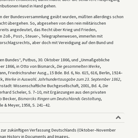
tributionen Hand in Hand gehen.
 von der Bundesversammlung geübt wurden, müßten allerdings schon
macht übergehen. So, abgesehen von den rein militärischen
ereits angedeutet, das Recht über Krieg und Frieden,
Zoll-, Post-, Steuer-, Telegraphenwesen, immerhin mit
 Vorschlagsrechts, aber doch mit Vereidigung auf den Bund und
en Bundes“, Putbus, 30. Oktober 1866, und „Unmaßgebliche
r 1866, in Otto von Bismarck,
Die gesammelten Werke
,
, Friedrichsruher Ausg., 15 Bde. Bd. 6, No. 615, 616, Berlin, 1924–
ck,
Werke in Auswahl. Jahrhundertausgabe zum 23. September 1862
,
stadt: Wissenschaftliche Buchgesellschaft, 2001, Bd. 4,
Die
rhard Scheler, S. 7–10, mit Ergänzungen aus den privaten
to Becker,
Bismarcks Ringen um Deutschlands Gestaltung
,
e & Meyer, 1958, S. 241–42.
“ zur zukünftigen Verfassung Deutschlands (Oktober–November
erman History in Documents and Images,