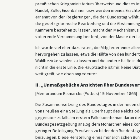
preußischen Kriegsministerium überweist und dieses Inte
Handel, Zölle, Eisenbahnen usw. werden meines Eracht
ernannt von den Regierungen, die der Bundestag wählt, 
die gesetzgeberische Bearbeitung und die Abstimmung
Kammern bestehen zu lassen, macht den Mechanismus zu
votierende Versammlung besteht, von der Masse der La
Ich würde viel eher dazu raten, die Mitglieder einer a
hervorgehen zu lassen, etwa die Hälfte von den hunder
Wahlbezirke wählen zu lassen und die andere Hälfte in d
nicht in die erste Linie. Die Hauptsache ist mir: keine D
weit greift, wie oben angedeutet.
II. „Unmaßgebliche Ansichten über Bundesve
[Memorandum Bismarcks (Putbus) 19. November 1866]
Die Zusammensetzung des Bundestages in der neuen de
von Preußen eine Stellung als Oberhaupt des Reichs od
gegenüber zufällt. Im erstern Falle könnte man daran 
Bundesgesetzgebung analog dem Monarchen eines konst
geringer Beteiligung Preußens zu bildenden Bundestag
beizulegen. Diese Herstellung eines monarchischen Bun