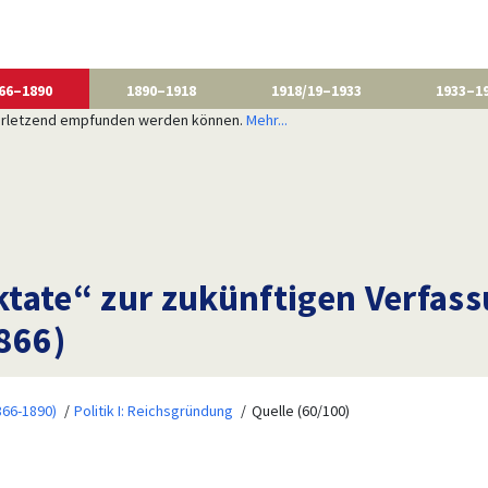
66–1890
1890–1918
1918/19–1933
1933–1
 verletzend empfunden werden können.
Mehr...
tate“ zur zukünftigen Verfas
866)
866-1890)
Politik I: Reichsgründung
Quelle (60/100)