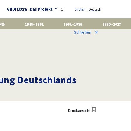
GHDI Extra
Das Projekt
English
Deutsch
945
1945–1961
1961–1989
1990–2023
Schließen
✕
sung Deutschlands
Druckansicht