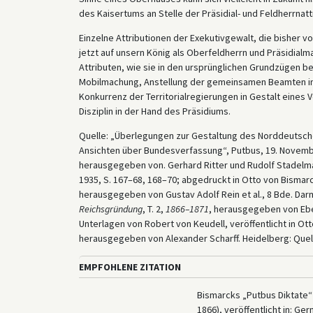
des Kaisertums an Stelle der Präsidial- und Feldherrnat
Einzelne Attributionen der Exekutivgewalt, die bisher
jetzt auf unsern König als Oberfeldherrn und Präsidial
Attributen, wie sie in den ursprünglichen Grundzügen b
Mobilmachung, Anstellung der gemeinsamen Beamten im 
Konkurrenz der Territorialregierungen in Gestalt eines
Disziplin in der Hand des Präsidiums.
Quelle: „Überlegungen zur Gestaltung des Norddeutsch
Ansichten über Bundesverfassung“, Putbus, 19. Novembe
herausgegeben von. Gerhard Ritter und Rudolf Stadelmann
1935, S. 167–68, 168–70; abgedruckt in Otto von Bismar
herausgegeben von Gustav Adolf Rein et al., 8 Bde. Darm
Reichsgründung
, T. 2,
1866–1871
, herausgegeben von Ebe
Unterlagen von Robert von Keudell, veröffentlicht in Ot
herausgegeben von Alexander Scharff. Heidelberg: Quell
EMPFOHLENE ZITATION
Bismarcks „Putbus Diktate
1866), veröffentlicht in: G