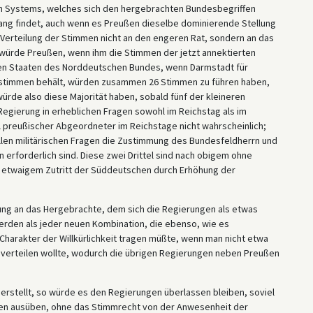
en Systems, welches sich den hergebrachten Bundesbegriffen
ngang findet, auch wenn es Preußen dieselbe dominierende Stellung
 Verteilung der Stimmen nicht an den engeren Rat, sondern an das
würde Preußen, wenn ihm die Stimmen der jetzt annektierten
en Staaten des Norddeutschen Bundes, wenn Darmstadt für
rstimmen behält, würden zusammen 26 Stimmen zu führen haben,
ürde also diese Majorität haben, sobald fünf der kleineren
Regierung in erheblichen Fragen sowohl im Reichstag als im
hl preußischer Abgeordneter im Reichstage nicht wahrscheinlich;
llen militärischen Fragen die Zustimmung des Bundesfeldherrn und
erforderlich sind. Diese zwei Drittel sind nach obigem ohne
ei etwaigem Zutritt der Süddeutschen durch Erhöhung der
ung an das Hergebrachte, dem sich die Regierungen als etwas
rden als jeder neuen Kombination, die ebenso, wie es
Charakter der Willkürlichkeit tragen müßte, wenn man nicht etwa
verteilen wollte, wodurch die übrigen Regierungen neben Preußen
rstellt, so würde es den Regierungen überlassen bleiben, soviel
men ausüben, ohne das Stimmrecht von der Anwesenheit der