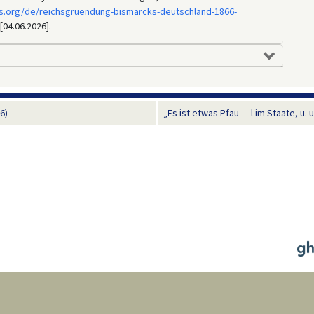
s.org/de/reichsgruendung-bismarcks-deutschland-1866-
[04.06.2026].
6)
„Es ist etwas Pfau — l im Staate, u. 