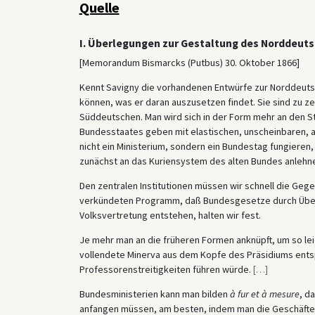
Quelle
I. Überlegungen zur Gestaltung des Norddeut
[Memorandum Bismarcks (Putbus) 30. Oktober 1866]
Kennt Savigny die vorhandenen Entwürfe zur Norddeu
können, was er daran auszusetzen findet. Sie sind zu zen
Süddeutschen. Man wird sich in der Form mehr an den S
Bundesstaates geben mit elastischen, unscheinbaren, 
nicht ein Ministerium, sondern ein Bundestag fungieren,
zunächst an das Kuriensystem des alten Bundes anlehn
Den zentralen Institutionen müssen wir schnell die Ge
verkündeten Programm, daß Bundesgesetze durch Übere
Volksvertretung entstehen, halten wir fest.
Je mehr man an die früheren Formen anknüpft, um so le
vollendete Minerva aus dem Kopfe des Präsidiums entsp
Professorenstreitigkeiten führen würde.
[
…
]
Bundesministerien kann man bilden
à fur et à mesure
, d
anfangen müssen, am besten, indem man die Geschäfte 