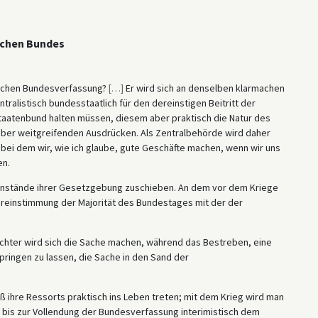
schen Bundes
tschen Bundesverfassung?
[
…
]
Er wird sich an denselben klarmachen
tralistisch bundesstaatlich für den dereinstigen Beitritt der
taatenbund halten müssen, diesem aber praktisch die Natur des
aber weitgreifenden Ausdrücken. Als Zentralbehörde wird daher
 bei dem wir, wie ich glaube, gute Geschäfte machen, wenn wir uns
en.
genstände ihrer Gesetzgebung zuschieben. An dem vor dem Kriege
instimmung der Majorität des Bundestages mit der der
ichter wird sich die Sache machen, während das Bestreben, eine
ringen zu lassen, die Sache in den Sand der
aß ihre Ressorts praktisch ins Leben treten; mit dem Krieg wird man
bis zur Vollendung der Bundesverfassung interimistisch dem