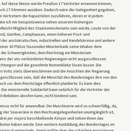
 Auf diese Weise würde Preußen 17 Vertreter ernennen können,
och 17 Stimmen ausüben. Dadurch wäre die Gelegenheit gegeben,
Vertretern die Kapazitäten zuzuführen, deren er in jedem
nke ich mir beispielsweise neben unserem bisherigen
leicht Mitglied des Staatsministeriums sein würde, Leute von der
end, Günther, Camphausen, einen höheren Post- und
der aristokratischen, industriellen und Handelskreise und andere
einer 43 Plätze fassenden Ministerbank seine Inhaber dem
 die Schwierigkeiten, dem Reichstag ein Ministerium
renz der uns verbündeten Regierungen nicht ausgeschlossen
ichtungen und die gewohnte Nomenklatur lösen lassen. Die
ren Votis stets übereinstimmen und die Ansichten der Regierung
geschlossen sein, daß die Minorität des Bundestages ihre von den
ch vor dem Reichstage öffentlich plaidierte. Es kann dies
e ministerielle Solidarität kann natürlich für die Vertreter der
 Belieben abrufen kann, nicht bindend sein.
sse nicht für anwendbar. Die Maschinerie wird zu schwerfällig, da,
g der Souveräne in den Reichsangelegenheiten unumgänglich ist,
drei
per majora
beschließende Körper und neben ihnen das
ibuten haben würde. Eine weitere Ausbildung des Bundestages im
historisch entwickeln, damit müßte aber die schärfere Ausprägung