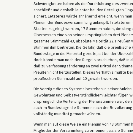
Schwierigkeiten haben als die Durchführung des zweit
anschließt und deshalb leichter bei den Beteiligten Ei
sichert. Letzteres würde annähernd erreicht, wenn man
Plenum der Bundesversammlung anknüpft. In letzterem 
Staaten zugelegt werden, 17 Stimmen haben, die übrig
Oberhessen eine von seinen ursprünglichen drei Plena
gesamte Stimmzahl 43, absolute Majorität 22. Preußen w
Stimmen ihm beitreten. Die Gefahr, daß die preußische 
Bundestage in die Minorität geriete, ist bei der Überza
doch könnte man noch den Riegel vorschieben, daß in a
daß zu Verfassungsänderungen zwei Drittel der Stimmen 
Preußen nicht herzustellen. Dieses Verhältnis müßte b
preußischen Stimmzahl auf 20 gewahrt werden.
Die Vorzüge dieses Systems bestehen in seiner Anlehn
Gewohntem und Selbstverständlichem leichter fügen we
ursprünglich die Verteilung der Plenarstimmen war, den 
auch im Bundestage die Stimmen nach der Bevölkerung 
vollständig mundtot gemacht würden.
Wenn man auf diese Weise ein Plenum von 43 Stimmen he
Mitglieder der Versammlung zu ernennen, als sie Stim