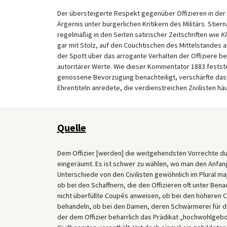
Der übersteigerte Respekt gegenüber Offizieren in de
Ärgernis unter bürgerlichen Kritikern des Militärs. Stie
regelmäßig in den Seiten satirischer Zeitschriften wie
K
gar mit Stolz, auf den Couchtischen des Mittelstandes a
der Spott über das arrogante Verhalten der Offiziere b
autoritärer Werte. Wie dieser Kommentator 1883 feststel
genossene Bevorzugung benachteiligt, verschärfte das 
Ehrentiteln anredete, die verdienstreichen Zivilisten hä
Quelle
Dem Offizier [werden] die weitgehendsten Vorrechte du
eingeräumt. Es ist schwer zu wählen, wo man den Anfang
Unterschiede von den Civilisten gewöhnlich im Plural 
ob bei den Schaffnern, die den Offizieren oft unter Ben
nicht überfüllte Coupés anweisen, ob bei den höheren Ci
behandeln, ob bei den Damen, deren Schwärmerei für den
der dem Offizier beharrlich das Prädikat „hochwohlgebor