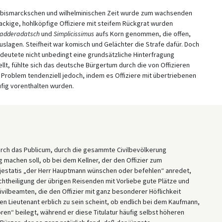
r bismarckschen und wilhelminischen Zeit wurde zum wachsenden
rnackige, hohlköpfige Offiziere mit steifem Rückgrat wurden
ladderadatsch
und
Simplicissimus
aufs Korn genommen, die offen,
uslagen. Steifheit war komisch und Gelächter die Strafe dafür. Doch
edeutete nicht unbedingt eine grundsätzliche Hinterfragung
lt, fühlte sich das deutsche Bürgertum durch die von Offizieren
Problem tendenziell jedoch, indem es Offiziere mit übertriebenen
ufig vorenthalten wurden.
rch das Publicum, durch die gesammte Civilbevölkerung
 machen soll, ob bei dem Kellner, der den Offizier zum
majestatis „der Herr Hauptmann wünschen oder befehlen“ anredet,
achtheiligung der übrigen Reisenden mit Vorliebe gute Plätze und
vilbeamten, die den Offizier mit ganz besonderer Höflichkeit
 Lieutenant erblich zu sein scheint, ob endlich bei dem Kaufmann,
en“ beilegt, während er diese Titulatur häufig selbst höheren