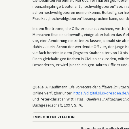
Civilbeamten vorenthält. Hat doch einmal ein gebildeter 
neunzehnjährige Lieutenant „hochwohlgeboren“ sei, in a
schon hochwohlgeboren nennen könne. Beiläufig sei hier 
Prädikat „hochwohlgeboren“ beanspruchen kann, sondern
In dem Bestreben, die Offiziere auszuzeichnen, wetteife
Menschen thun es unbewußt, einige aber haben das Gefü
vor, eine Aenderung eintreten zu lassen, sobald sie abe
dahin zu sein. Schon der werdende Offizier, der junge 
vielfach bereits in dem jüngsten Knabenalter von 10 bis
Einen gleichaltrigen Knaben in Civil so anzureden, würd
Besonderes, er wird ja nach einigen Jahren Offizier und
Quelle: A. Kauffmann,
Die Vorrechte der Offiziere im Staate
Online verfügbar unter:
https://digital.slub-dresden.de
und Peter-Christian Witt, Hrsg.,
Quellen zur Alltagsgesch
Buchgesellschaft, 1997, S. 76.
EMPFOHLENE ZITATION
Bürgerliche Gesellschaft und