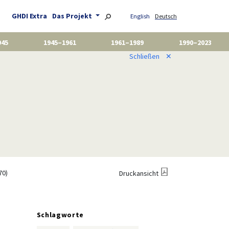
GHDI Extra
Das Projekt
English
Deutsch
945
1945–1961
1961–1989
1990–2023
Schließen
✕
70)
Druckansicht
Schlagworte