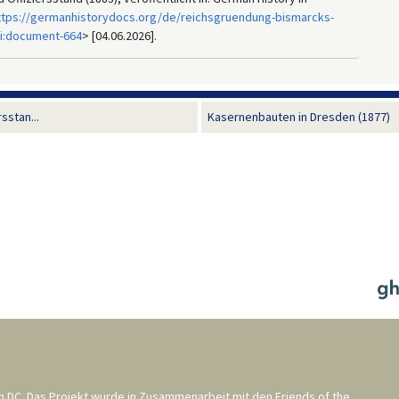
ttps://germanhistorydocs.org/de/reichsgruendung-bismarcks-
i:document-664
> [04.06.2026].
sstan...
Kasernenbauten in Dresden (1877)
n DC
. Das Projekt wurde in Zusammenarbeit mit den
Friends of the