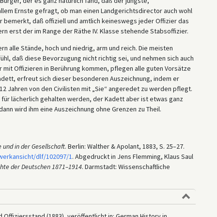
Bürger, der es ganz natürlich fand, daß der jüngste,
llem Ernste gefragt, ob man einen Landgerichtsdirector auch wohl
bemerkt, daß offiziell und amtlich keineswegs jeder Offizier das
 erst der im Range der Räthe IV. Klasse stehende Stabsoffizier.
rn alle Stände, hoch und niedrig, arm und reich. Die meisten
hl, daß diese Bevorzugung nicht richtig sei, und nehmen sich auch
r mit Offizieren in Berührung kommen, pflegen alle guten Vorsätze
Kadett, erfreut sich dieser besonderen Auszeichnung, indem er
 12 Jahren von den Civilisten mit „Sie“ angeredet zu werden pflegt.
e für lächerlich gehalten werden, der Kadett aber ist etwas ganz
 dann wird ihm eine Auszeichnung ohne Grenzen zu Theil.
 und in der Gesellschaft
. Berlin: Walther & Apolant, 1883, S. 25–27.
/werkansicht/dlf/102097/1
. Abgedruckt in Jens Flemming, Klaus Saul
ichte der Deutschen 1871–1914
. Darmstadt: Wissenschaftliche
 Offiziersstand (1883), veröffentlicht in: German History in