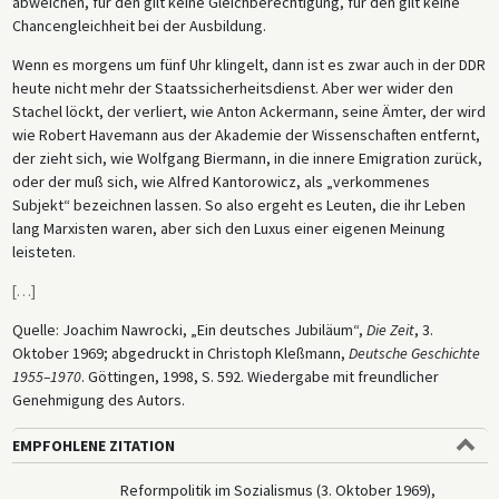
abweichen, für den gilt keine Gleichberechtigung, für den gilt keine
Chancengleichheit bei der Ausbildung.
Wenn es morgens um fünf Uhr klingelt, dann ist es zwar auch in der DDR
heute nicht mehr der Staatssicherheitsdienst. Aber wer wider den
Stachel löckt, der verliert, wie Anton Ackermann, seine Ämter, der wird
wie Robert Havemann aus der Akademie der Wissenschaften entfernt,
der zieht sich, wie Wolfgang Biermann, in die innere Emigration zurück,
oder der muß sich, wie Alfred Kantorowicz, als „verkommenes
Subjekt“ bezeichnen lassen. So also ergeht es Leuten, die ihr Leben
lang Marxisten waren, aber sich den Luxus einer eigenen Meinung
leisteten.
[
…
]
Quelle: Joachim Nawrocki, „Ein deutsches Jubiläum“,
Die Zeit
, 3.
Oktober 1969; abgedruckt in Christoph Kleßmann,
Deutsche Geschichte
1955–1970
. Göttingen, 1998, S. 592. Wiedergabe mit freundlicher
Genehmigung des Autors.
EMPFOHLENE ZITATION
Reformpolitik im Sozialismus (3. Oktober 1969),