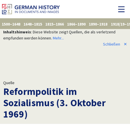
1500–1648
1648–1815
1815–1866
1866–1890
1890–1918
1918/19–1
Inhaltshinweis
: Diese Website zeigt Quellen, die als verletzend
empfunden werden können.
Mehr...
Schließen
✕
Quelle
Reformpolitik im
Sozialismus (3. Oktober
1969)