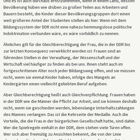
Und es ist auch durchaus ernstzunehmen, wenn in einem Land, dessen
Bevölkerung hüben wie drüben zu großen Teilen aus Arbeitern und
Bauern besteht, die Kinder dieser Bevölkerungsgruppen dort einen
weit größeren Anteil der Studenten stellen als hier. Wenn mit dem
Bildungssystem der DDR nicht eine nahezu hemmungslose politische
Indoktrination verbunden wäre, es wäre vorbildlich zu nennen.
Ähnliches gilt für die Gleichberechtigung der Frau, die in der DDR bis
zur letzten Konsequenz verwirklicht worden ist. Frauen sind an
führenden Stellen in der Verwaltung, der Wissenschaft und der
Wirtschaft viel häufiger zu finden als bei uns. Ihnen steht auch im
fortgeschrittenen Alter noch jeder Bildungsweg offen, und sie müssen
nicht, wenn sie einmal Kinder haben, infolge des Mangels an
Kindergärten einen vielleicht geliebten Beruf aufgeben.
Aber Gleichberechtigung heißt auch Gleichverpflichtung. Frauen haben
in der DDR wie die Männer die Pflicht zur Arbeit, und sie können deshalb
nicht, wenn sie geschieden werden, lebenslange Unterhaltszahlungen
des Mannes verlangen. Das ist die Kehrseite der Medaille. Auch die
Vorteile, die die Frau in der bürgerlichen Gesellschaft hatte, sind dahin.
Wer die Spielregeln einhält in der DDR, dem stehen viele Türen offen.
Wer sich aber freimütig zu Ansichten bekennt, die von der Linie