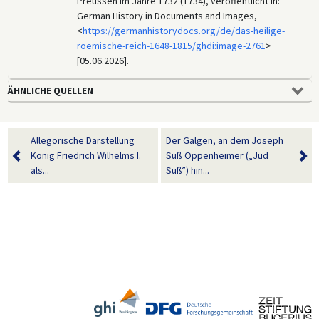
Preussen im Jahre 1732 (1734), veröffentlicht in:
German History in Documents and Images,
<
https://germanhistorydocs.org/de/das-heilige-
roemische-reich-1648-1815/ghdi:image-2761
>
[05.06.2026].
ÄHNLICHE QUELLEN
Allegorische Darstellung
Der Galgen, an dem Joseph
König Friedrich Wilhelms I.
Süß Oppenheimer („Jud
als...
Süß”) hin...