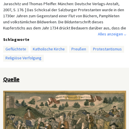
Juraschitz und Thomas Pfeiffer. München: Deutsche Verlags-Anstalt,
2007, S. 176. ] Das Schicksal der Salzburger Protestanten wurde in den
1730er Jahren zum Gegenstand einer Flut von Büchern, Pamphleten
und volkstümlichen Bildwerken. Die Bildunterschrift dieses
Kupferstichs aus dem Jahr 1734 drückt Bedauern darüber aus, dass die
Protestanten aus konfessionellen Gründen vertrieben wurden, aber
Alles anzeigen ⌵
Schlagworte
auch großes Vertrauen, dass Gott in ihrer neuen Heimat für sie sorgen
würde. Unbekannter Künstler, 1734.
Geflüchtete
Katholische Kirche
Preußen
Protestantismus
Religiöse Verfolgung
Quelle