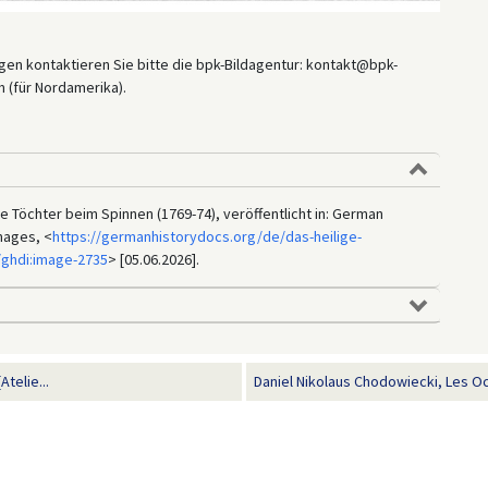
en kontaktieren Sie bitte die bpk-Bildagentur: kontakt@bpk-
 (für Nordamerika).
re Töchter beim Spinnen (1769-74), veröffentlicht in: German
mages, <
https://germanhistorydocs.org/de/das-heilige-
/ghdi:image-2735
> [05.06.2026].
telie...
Daniel Nikolaus Chodowiecki, Les O