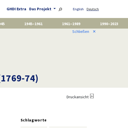
GHDI Extra
Das Projekt
English
Deutsch
945
1945–1961
1961–1989
1990–2023
Schließen
✕
(1769-74)
Druckansicht
Schlagworte