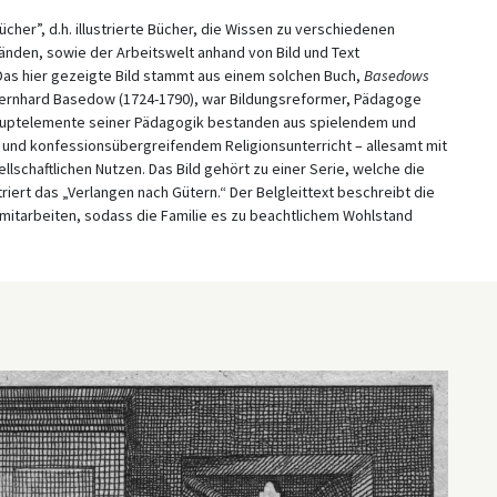
cher”, d.h. illustrierte Bücher, die Wissen zu verschiedenen
änden, sowie der Arbeitswelt anhand von Bild und Text
Das hier gezeigte Bild stammt aus einem solchen Buch,
Basedows
 Bernhard Basedow (1724-1790), war Bildungsreformer, Pädagoge
 Hauptelemente seiner Pädagogik bestanden aus spielendem und
 und konfessionsübergreifendem Religionsunterricht – allesamt mit
schaftlichen Nutzen. Das Bild gehört zu einer Serie, welche die
riert das „Verlangen nach Gütern.“ Der Belgleittext beschreibt die
 mitarbeiten, sodass die Familie es zu beachtlichem Wohlstand