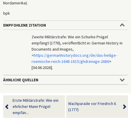
Nordamerika).
bpk
EMPFOHLENE ZITATION
Zweite Militärstrafe: Wie ein Schurke Prügel
empfängt (1776), veröffentlicht in: German History in
Documents and Images,
<
https://germanhistorydocs.org/de/das-heilige-
roemische-reich-1648-1815/ghdi:image-2686
>
[04.06.2026].
ÄHNLICHE QUELLEN
Erste Militärstrafe: Wie ein
Wachparade vor Friedrich II.
ehrlicher Mann Prügel
(1777)
empfän...