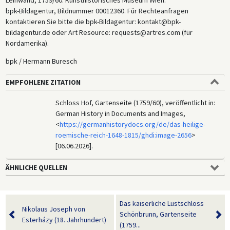
Leinwand, 1759/60. Kunsthistorisches Museum Wien.
bpk-Bildagentur, Bildnummer 00012360. Für Rechteanfragen
kontaktieren Sie bitte die bpk-Bildagentur: kontakt@bpk-
bildagentur.de oder Art Resource: requests@artres.com (für
Nordamerika).
bpk / Hermann Buresch
EMPFOHLENE ZITATION
Schloss Hof, Gartenseite (1759/60), veröffentlicht in:
German History in Documents and Images,
<
https://germanhistorydocs.org/de/das-heilige-
roemische-reich-1648-1815/ghdi:image-2656
>
[06.06.2026].
ÄHNLICHE QUELLEN
Das kaiserliche Lustschloss
Nikolaus Joseph von
Schönbrunn, Gartenseite
Esterházy (18. Jahrhundert)
(1759...