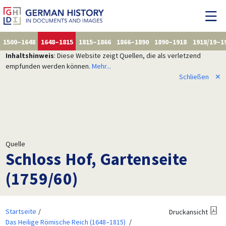
1500–1648
1648–1815
1815–1866
1866–1890
1890–1918
1918/19–1
Inhaltshinweis
: Diese Website zeigt Quellen, die als verletzend
empfunden werden können.
Mehr...
Schließen
✕
Quelle
Schloss Hof, Gartenseite
(1759/60)
Startseite
Druckansicht
Das Heilige Römische Reich (1648–1815)