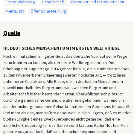
Erster Weltkrieg
Gesellschaft
Historiker und Historikerinnen
Mentalität
Öffentliche Meinung
Quelle
III. DEUTSCHES MENSCHENTUM IM ERSTEN WELTKRIEGE
Noch einmal schien ein guter Geist das deutsche Volk auf seine Wege
zurückführen zu können, als der erste Weltkrieg ausbrach. Die
Erhebung der Augusttage 1914 gehört für alle, die sie mit erlebt haben,
zu den unverlierbaren Erinnerungswerten höchster Art, — trotz ihres
ephemeren Charakters. Alle Risse, die im deutschen Menschentum
sowohl innerhalb des Bürgertums wie zwischen Bürgertum und
Arbeiterschaft bisher bestanden hatten, überwölbten sich plötzlich
durch die gemeinsame Gefahr, die über uns gekommen war und uns
aus der bisher genossenen Sekurität materiellen Gedeihens herausriß.
Und mehr als das, man spürte dabei wohl in allen Lagern, daß es mit der
bloßen Einigkeit eines Zweckverbandes nicht getan sei, daß eine
innerliche Erneuerung für das Ganze von Staat und Kultur Not tue. Man
glaubte sogar vielfach, daß sie jetzt schon begonnen habe und