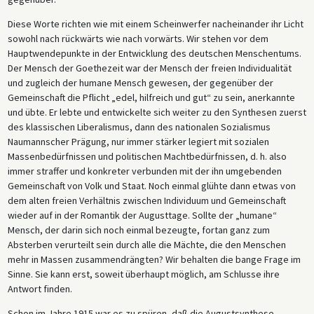
Diese Worte richten wie mit einem Scheinwerfer nacheinander ihr Licht
sowohl nach rückwärts wie nach vorwärts. Wir stehen vor dem
Hauptwendepunkte in der Entwicklung des deutschen Menschentums.
Der Mensch der Goethezeit war der Mensch der freien Individualität
und zugleich der humane Mensch gewesen, der gegenüber der
Gemeinschaft die Pflicht „edel, hilfreich und gut“ zu sein, anerkannte
und übte. Er lebte und entwickelte sich weiter zu den Synthesen zuerst
des klassischen Liberalismus, dann des nationalen Sozialismus
Naumannscher Prägung, nur immer stärker legiert mit sozialen
Massenbedürfnissen und politischen Machtbedürfnissen, d. h. also
immer straffer und konkreter verbunden mit der ihn umgebenden
Gemeinschaft von Volk und Staat. Noch einmal glühte dann etwas von
dem alten freien Verhältnis zwischen Individuum und Gemeinschaft
wieder auf in der Romantik der Augusttage. Sollte der „humane“
Mensch, der darin sich noch einmal bezeugte, fortan ganz zum
Absterben verurteilt sein durch alle die Mächte, die den Menschen
mehr in Massen zusammendrängten? Wir behalten die bange Frage im
Sinne. Sie kann erst, soweit überhaupt möglich, am Schlusse ihre
Antwort finden.
Schon im Jahre 1915 war es zu spüren, daß die Augustsynthese