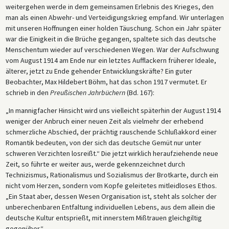
weitergehen werde in dem gemeinsamen Erlebnis des Krieges, den
man als einen Abwehr- und Verteidigungskrieg empfand. Wir unterlagen
mit unseren Hoffnungen einer holden Täuschung. Schon ein Jahr später
war die Einigkeit in die Brüche gegangen, spaltete sich das deutsche
Menschentum wieder auf verschiedenen Wegen. War der Aufschwung
vom August 1914 am Ende nur ein letztes Aufflackern früherer Ideale,
älterer, jetzt zu Ende gehender Entwicklungskräfte? Ein guter
Beobachter, Max Hildebert Böhm, hat das schon 1917 vermutet. Er
schrieb in den
Preußischen Jahrbüchern
(Bd. 167):
„In mannigfacher Hinsicht wird uns vielleicht späterhin der August 1914
weniger der Anbruch einer neuen Zeit als vielmehr der erhebend
schmerzliche Abschied, der prächtig rauschende Schlußakkord einer
Romantik bedeuten, von der sich das deutsche Gemüt nur unter
schweren Verzichten losreißt.“ Die jetzt wirklich heraufziehende neue
Zeit, so führte er weiter aus, werde gekennzeichnet durch
Technizismus, Rationalismus und Sozialismus der Brotkarte, durch ein
nicht vom Herzen, sondern vom Kopfe geleitetes mitleidloses Ethos.
„Ein Staat aber, dessen Wesen Organisation ist, steht als solcher der
unberechenbaren Entfaltung individuellen Lebens, aus dem allein die
deutsche Kultur entsprießt, mit innerstem Mißtrauen gleichgiltig
gegenüber.“