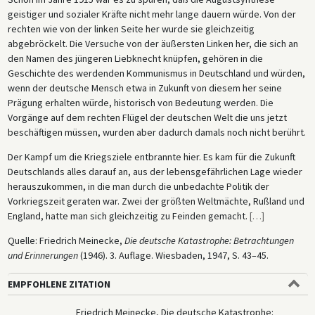
geistiger und sozialer Kräfte nicht mehr lange dauern würde. Von der
rechten wie von der linken Seite her wurde sie gleichzeitig
abgebröckelt. Die Versuche von der äußersten Linken her, die sich an
den Namen des jüngeren Liebknecht knüpfen, gehören in die
Geschichte des werdenden Kommunismus in Deutschland und würden,
wenn der deutsche Mensch etwa in Zukunft von diesem her seine
Prägung erhalten würde, historisch von Bedeutung werden. Die
Vorgänge auf dem rechten Flügel der deutschen Welt die uns jetzt
beschäftigen müssen, wurden aber dadurch damals noch nicht berührt.
Der Kampf um die Kriegsziele entbrannte hier. Es kam für die Zukunft
Deutschlands alles darauf an, aus der lebensgefährlichen Lage wieder
herauszukommen, in die man durch die unbedachte Politik der
Vorkriegszeit geraten war. Zwei der größten Weltmächte, Rußland und
England, hatte man sich gleichzeitig zu Feinden gemacht.
[
…
]
Quelle: Friedrich Meinecke,
Die deutsche Katastrophe: Betrachtungen
und Erinnerungen
(1946). 3. Auflage. Wiesbaden, 1947, S. 43–45.
EMPFOHLENE ZITATION
Friedrich Meinecke, Die deutsche Katastrophe: