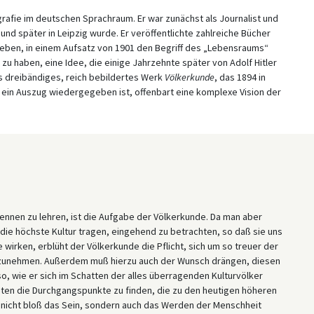
grafie im deutschen Sprachraum. Er war zunächst als Journalist und
 und später in Leipzig wurde. Er veröffentlichte zahlreiche Bücher
ieben, in einem Aufsatz von 1901 den Begriff des „Lebensraums“
zu haben, eine Idee, die einige Jahrzehnte später von Adolf Hitler
s dreibändiges, reich bebildertes Werk
Völkerkunde
, das 1894 in
r ein Auszug wiedergegeben ist, offenbart eine komplexe Vision der
n kennen zu lehren, ist die Aufgabe der Völkerkunde. Da man aber
e die höchste Kultur tragen, eingehend zu betrachten, so daß sie uns
e wirken, erblüht der Völkerkunde die Pflicht, sich um so treuer der
nzunehmen. Außerdem muß hierzu auch der Wunsch drängen, diesen
so, wie er sich im Schatten der alles überragenden Kulturvölker
hten die Durchgangspunkte zu finden, die zu den heutigen höheren
 nicht bloß das Sein, sondern auch das Werden der Menschheit