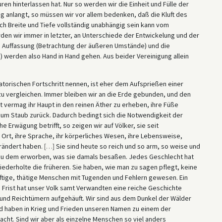
uren hinterlassen hat. Nur so werden wir die Einheit und Fülle der
 anlangt, so müssen wir vor allem bedenken, daß die Kluft des
h Breite und Tiefe vollständig unabhängig sein kann vom
en wir immer in letzter, an Unterschiede der Entwickelung und der
 Auffassung (Betrachtung der äußeren Umstände) und die
 werden also Hand in Hand gehen. Aus beider Vereinigung allein
isatorischen Fortschritt nennen, ist eher dem Aufsprießen einer
 vergleichen. Immer bleiben wir an die Erde gebunden, und den
vermag ihr Haupt in den reinen Äther zu erheben, ihre Füße
zum Staub zurück. Dadurch bedingt sich die Notwendigkeit der
 Erwägung betrifft, so zeigen wir auf Völker, sie seit
 Ort, ihre Sprache, ihr körperliches Wesen, ihre Lebensweise,
erändert haben.
[
…
]
Sie sind heute so reich und so arm, so weise und
 zu dem erworben, was sie damals besaßen. Jedes Geschlecht hat
derholte die früheren. Sie haben, wie man zu sagen pflegt, keine
ftige, thätige Menschen mit Tugenden und Fehlern gewesen. Ein
n Frist hat unser Volk samt Verwandten eine reiche Geschichte
 und Reichtümern aufgehäuft. Wir sind aus dem Dunkel der Wälder
d haben in Krieg und Frieden unseren Namen zu einem der
ht. Sind wir aber als einzelne Menschen so viel anders