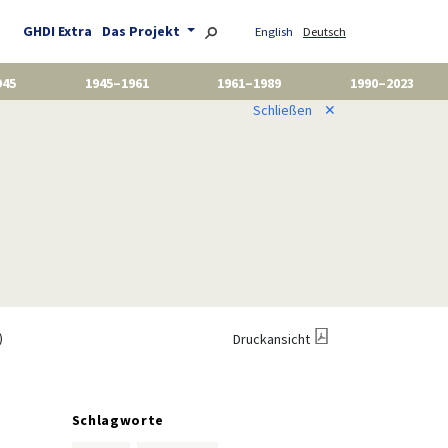
GHDI Extra
Das Projekt
English
Deutsch
945
1945–1961
1961–1989
1990–2023
Schließen
✕
)
Druckansicht
Schlagworte