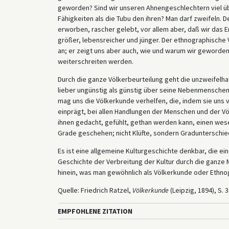
geworden? Sind wir unseren Ahnengeschlechtern viel üb
Fähigkeiten als die Tubu den ihren? Man darf zweifeln. 
erworben, rascher gelebt, vor allem aber, daß wir das 
größer, lebensreicher und jünger. Der ethnographische 
an; er zeigt uns aber auch, wie und warum wir geworden
weiterschreiten werden.
Durch die ganze Völkerbeurteilung geht die unzweifelh
lieber ungünstig als günstig über seine Nebenmenschen 
mag uns die Völkerkunde verhelfen, die, indem sie uns v
einprägt, bei allen Handlungen der Menschen und der Völ
ihnen gedacht, gefühlt, gethan werden kann, einen wese
Grade geschehen; nicht Klüfte, sondern Gradunterschie
Es ist eine allgemeine Kulturgeschichte denkbar, die e
Geschichte der Verbreitung der Kultur durch die ganze Me
hinein, was man gewöhnlich als Völkerkunde oder Ethno
Quelle: Friedrich Ratzel,
Völkerkunde
(Leipzig, 1894), S. 3
EMPFOHLENE ZITATION