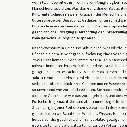
vermitteln, soweit es in ihrer inneren Manigfaltigkeit Sp
Menschheit festhalten. Was den Gang dieser Betrachtung
Kulturunterschiedes zweier Gruppen der Menschheit nac
Unterschiede der Begabung. An diesen Unterschied werd
Umstände in erster Linie denken.
[
…
]
Die geographische
geschichtliche Erwägung (Betrachtung der Entwickelung)
kann gerechte Würdigung ersprießen.
Unser Wachstum in Geist und Kultur, alles, was wir zivil
Pflanze als dem unbeengten Aufschwung eines Vogels zu
Zweig kann immer nur der Stamm tragen. Die Menschheit 
müssen immer an der Erde haften, und der Staub kehrt 
geographischen Betrachtung. Was aber die geschichtliche
Jahrtausenden dieselben geblieben sind, sie nicht ihren
selbst nur oberflächlich ihren Glauben und ihr Wissen v
so unwissend wie vor Jahrtausenden. Sie haben nichts
dieselbe Geschichte wie das vorangehende, und dies wie
Fortschritte gemacht. Sie sind aber immer begabte, krä
Stück vergangener Zeit stehen sie vor uns. In derselbe
gelebt, haben wir Schätze an Weisheit, Wissen, Können
heraus auf die geschichtlichen Schauplätze gezogen un
geehrtesten und gefürchtetsten unter den Völkern gemac