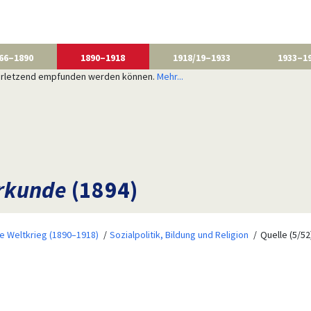
66–1890
1890–1918
1918/19–1933
1933–1
 verletzend empfunden werden können.
Mehr...
rkunde
(1894)
te Weltkrieg (1890–1918)
Sozialpolitik, Bildung und Religion
Quelle (5/52