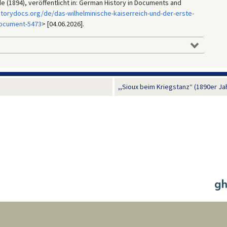
de (1894), veröffentlicht in: German History in Documents and
torydocs.org/de/das-wilhelminische-kaiserreich-und-der-erste-
document-5473
> [04.06.2026].
,,Sioux beim Kriegstanz“ (1890er Ja