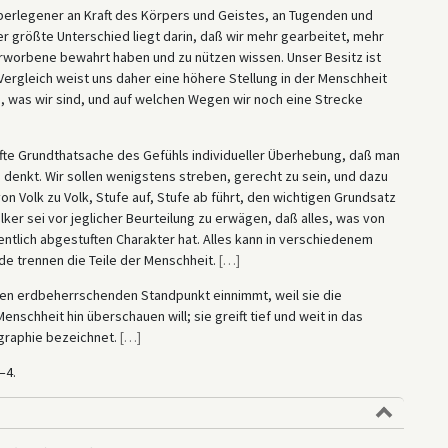
erlegener an Kraft des Körpers und Geistes, an Tugenden und
Der größte Unterschied liegt darin, daß wir mehr gearbeitet, mehr
Erworbene bewahrt haben und zu nützen wissen. Unser Besitz ist
Vergleich weist uns daher eine höhere Stellung in der Menschheit
, was wir sind, und auf welchen Wegen wir noch eine Strecke
afte Grundthatsache des Gefühls individueller Überhebung, daß man
denkt. Wir sollen wenigstens streben, gerecht zu sein, und dazu
on Volk zu Volk, Stufe auf, Stufe ab führt, den wichtigen Grundsatz
ker sei vor jeglicher Beurteilung zu erwägen, daß alles, was von
ntlich abgestuften Charakter hat. Alles kann in verschiedenem
de trennen die Teile der Menschheit.
[
…
]
inen erdbeherrschenden Standpunkt einnimmt, weil sie die
nschheit hin überschauen will; sie greift tief und weit in das
graphie bezeichnet.
[
…
]
–4.