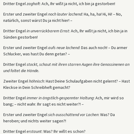
Dritter Engel
zaghaft
: Ach, Ihr wißt ja nicht, ich bin ja gestorben!
Erster und zweiter Engel
noch lauter lachend
: Ha, ha, ha! Hi, Hi! – No,
natürlich, sonst wärst Du ja nicht hier! –
Dritter Engel
in unverrückbarem Ernst
: Ach, Ihr wißt ja nicht, ich bin ja in
Sünden gestorben!
Erster und zweiter Engel
aufs neue lachend
: Das auch noch! – Du armer
Schlucker, was hast Du denn getan? –
Dritter Engel
stockt, schaut mit ihren starren Augen ihre Genossinenen an
und faltet die Hände.
Zweiter Engel
höhnisch
: Hast Deine Schulaufgaben nicht gelernt? – Hast
Kleckse in Dein Schreibheft gemacht?
Dritter Engel
immer in ängstlich-gespannter Haltung
: Ach, mir wird so
bang; – nicht wahr. Ihr sagt es nicht weiter?! –
Erster und zweiter Engel
sich ausschüttend vor Lachen
: Was? Da
heroben; und nichts weiter sagen?!
Dritter Engel
erstaunt
: Was? Ihr wißt es schon?