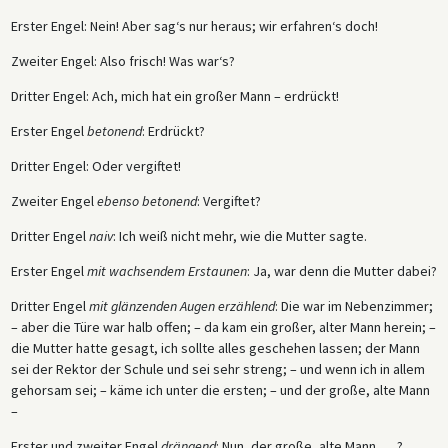
Erster Engel: Nein! Aber sag‘s nur heraus; wir erfahren‘s doch!
Zweiter Engel: Also frisch! Was war‘s?
Dritter Engel: Ach, mich hat ein großer Mann – erdrückt!
Erster Engel
betonend
: Erdrückt?
Dritter Engel: Oder vergiftet!
Zweiter Engel
ebenso betonend
: Vergiftet?
Dritter Engel
naiv
: Ich weiß nicht mehr, wie die Mutter sagte.
Erster Engel
mit wachsendem Erstaunen
: Ja, war denn die Mutter dabei?
Dritter Engel
mit glänzenden Augen erzählend
: Die war im Nebenzimmer;
– aber die Türe war halb offen; – da kam ein großer, alter Mann herein; –
die Mutter hatte gesagt, ich sollte alles geschehen lassen; der Mann
sei der Rektor der Schule und sei sehr streng; – und wenn ich in allem
gehorsam sei; – käme ich unter die ersten; – und der große, alte Mann
–
Erster und zweiter Engel
drängend
: Nun, der große, alte Mann . . . ?