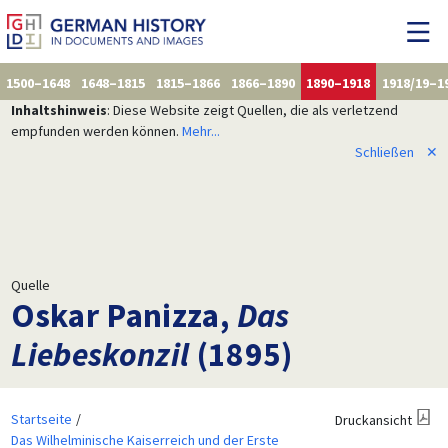
1500–1648
1648–1815
1815–1866
1866–1890
1890–1918
1918/19–1
Inhaltshinweis
: Diese Website zeigt Quellen, die als verletzend
empfunden werden können.
Mehr...
Schließen
✕
Quelle
Oskar Panizza,
Das
Liebeskonzil
(1895)
Startseite
Druckansicht
Das Wilhelminische Kaiserreich und der Erste