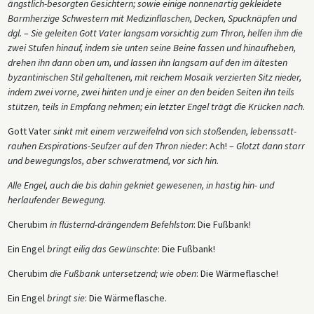
ängstlich-besorgten Gesichtern; sowie einige nonnenartig gekleidete
Barmherzige Schwestern mit Medizinflaschen, Decken, Spucknäpfen und
dgl.
–
Sie geleiten Gott Vater langsam vorsichtig zum Thron, helfen ihm die
zwei Stufen hinauf, indem sie unten seine Beine fassen und hinaufheben,
drehen ihn dann oben um, und lassen ihn langsam auf den im ältesten
byzantinischen Stil gehaltenen, mit reichem Mosaik verzierten Sitz nieder,
indem zwei vorne, zwei hinten und je einer an den beiden Seiten ihn teils
stützen, teils in Empfang nehmen; ein letzter Engel trägt die Krücken nach.
Gott Vater
sinkt mit einem verzweifelnd von sich stoßenden, lebenssatt-
rauhen Exspirations-Seufzer auf den Thron nieder
: Ach! –
Glotzt dann starr
und bewegungslos, aber schweratmend, vor sich hin.
Alle Engel, auch die bis dahin gekniet gewesenen, in hastig hin- und
herlaufender Bewegung.
Cherubim
in flüsternd-drängendem Befehlston
: Die Fußbank!
Ein Engel
bringt eilig das Gewünschte
: Die Fußbank!
Cherubim
die Fußbank untersetzend; wie oben
: Die Wärmeflasche!
Ein Engel
bringt sie
: Die Wärmeflasche.