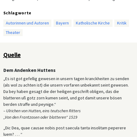
Schlagworte
Autorinnen und Autoren
Bayern
Katholische Kirche
Kritik
Theater
Quelle
Dem Andenken Huttens
„Es ist got gefellig gewesen in unsern tagen kranckheiten zu senden
(als wol zu achten ist) die unsern vorfaren unbekannt seint gewesen.
Da bey haben gesagt die der heiligen geschrift obligen, das die
blatteren uß gotz zorn kumen seint, und got damit unsere bösen
berden straffe und peynige.“
– Ulrichen von Hutten, eins teutschen Ritters
„Von den Frantzosen oder blatteren“ 1519
„Dic Dea, quae causae nobis post saecula tanta insolitam peperere
luem? . . . “