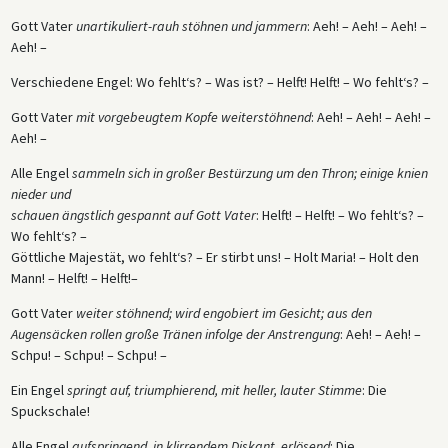
Gott Vater
unartikuliert-rauh stöhnen und jammern
: Aeh! – Aeh! – Aeh! –
Aeh! –
Verschiedene Engel: Wo fehlt‘s? – Was ist? – Helft! Helft! – Wo fehlt‘s? –
Gott Vater
mit vorgebeugtem Kopfe weiterstöhnend
: Aeh! – Aeh! – Aeh! –
Aeh! –
Alle Engel
sammeln sich in großer Bestürzung um den Thron; einige knien
nieder und
schauen ängstlich gespannt auf Gott Vater
: Helft! – Helft! – Wo fehlt‘s? –
Wo fehlt‘s? –
Göttliche Majestät, wo fehlt‘s? – Er stirbt uns! – Holt Maria! – Holt den
Mann! – Helft! – Helft!–
Gott Vater
weiter stöhnend; wird engobiert im Gesicht; aus den
Augensäcken rollen große Tränen infolge der Anstrengung
: Aeh! – Aeh! –
Schpu! – Schpu! – Schpu! –
Ein Engel
springt auf, triumphierend, mit heller, lauter Stimme
: Die
Spuckschale!
Alle Engel
aufspringend, in klirrendem Diskant, erlösend
: Die