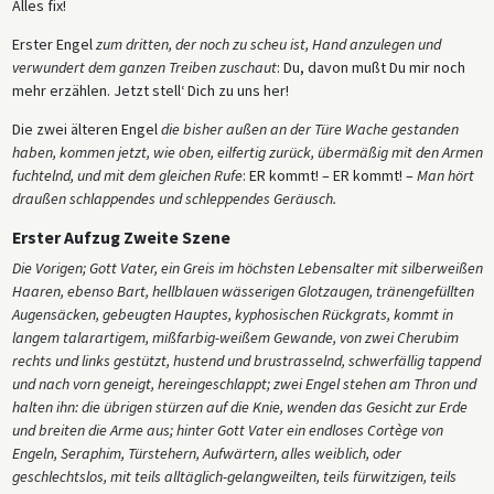
Alles fix!
Erster Engel
zum dritten, der noch zu scheu ist, Hand anzulegen und
verwundert dem ganzen Treiben zuschaut
: Du, davon mußt Du mir noch
mehr erzählen. Jetzt stell‘ Dich zu uns her!
Die zwei älteren Engel
die bisher außen an der Türe Wache gestanden
haben, kommen jetzt, wie oben, eilfertig zurück, übermäßig mit den Armen
fuchtelnd, und mit dem gleichen Rufe
: ER kommt! – ER kommt! –
Man hört
draußen schlappendes und schleppendes Geräusch.
Erster Aufzug Zweite Szene
Die Vorigen; Gott Vater, ein Greis im höchsten Lebensalter mit silberweißen
Haaren, ebenso Bart, hellblauen wässerigen Glotzaugen, tränengefüllten
Augensäcken, gebeugten Hauptes, kyphosischen Rückgrats, kommt in
langem talarartigem, mißfarbig-weißem Gewande, von zwei Cherubim
rechts und links gestützt, hustend und brustrasselnd, schwerfällig tappend
und nach vorn geneigt, hereingeschlappt; zwei Engel stehen am Thron und
halten ihn: die übrigen stürzen auf die Knie, wenden das Gesicht zur Erde
und breiten die Arme aus; hinter Gott Vater ein endloses Cortège von
Engeln, Seraphim, Türstehern, Aufwärtern, alles weiblich, oder
geschlechtslos, mit teils alltäglich-gelangweilten, teils fürwitzigen, teils