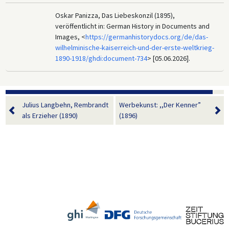
Oskar Panizza, Das Liebeskonzil (1895),
veröffentlicht in: German History in Documents and
Images, <
https://germanhistorydocs.org/de/das-
wilhelminische-kaiserreich-und-der-erste-weltkrieg-
1890-1918/ghdi:document-734
> [05.06.2026].
Julius Langbehn, Rembrandt
Werbekunst: ,,Der Kenner”
als Erzieher (1890)
(1896)