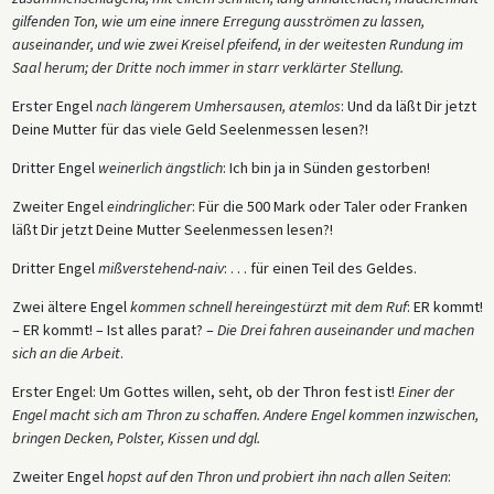
gilfenden Ton, wie um eine innere Erregung ausströmen zu lassen,
auseinander, und wie zwei Kreisel pfeifend, in der weitesten Rundung im
Saal herum; der Dritte noch immer in starr verklärter Stellung.
Erster Engel
nach längerem Umhersausen, atemlos
: Und da läßt Dir jetzt
Deine Mutter für das viele Geld Seelenmessen lesen?!
Dritter Engel
weinerlich ängstlich
: Ich bin ja in Sünden gestorben!
Zweiter Engel
eindringlicher
: Für die 500 Mark oder Taler oder Franken
läßt Dir jetzt Deine Mutter Seelenmessen lesen?!
Dritter Engel
mißverstehend-naiv
: . . . für einen Teil des Geldes.
Zwei ältere Engel
kommen schnell hereingestürzt mit dem Ruf
: ER kommt!
– ER kommt! – Ist alles parat? –
Die Drei fahren auseinander und machen
sich an die Arbeit
.
Erster Engel: Um Gottes willen, seht, ob der Thron fest ist!
Einer der
Engel macht sich am Thron zu schaffen. Andere Engel kommen inzwischen,
bringen Decken, Polster, Kissen und dgl.
Zweiter Engel
hopst auf den Thron und probiert ihn nach allen Seiten
: