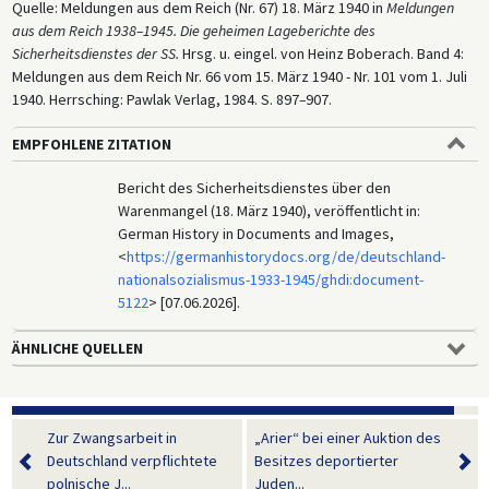
Quelle: Meldungen aus dem Reich (Nr. 67) 18. März 1940 in
Meldungen
aus dem Reich 1938–1945. Die geheimen Lageberichte des
Sicherheitsdienstes der SS.
Hrsg. u. eingel. von Heinz Boberach. Band 4:
Meldungen aus dem Reich Nr. 66 vom 15. März 1940 - Nr. 101 vom 1. Juli
1940. Herrsching: Pawlak Verlag, 1984. S. 897
–
907.
EMPFOHLENE ZITATION
Bericht des Sicherheitsdienstes über den
Warenmangel (18. März 1940), veröffentlicht in:
German History in Documents and Images,
<
https://germanhistorydocs.org/de/deutschland-
nationalsozialismus-1933-1945/ghdi:document-
5122
> [07.06.2026].
ÄHNLICHE QUELLEN
Zur Zwangsarbeit in
„Arier“ bei einer Auktion des
Deutschland verpflichtete
Besitzes deportierter
polnische J...
Juden...