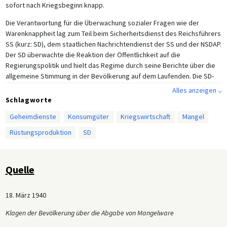
sofort nach Kriegsbeginn knapp.
Die Verantwortung für die Überwachung sozialer Fragen wie der
Warenknappheit lag zum Teil beim Sicherheitsdienst des Reichsführers
SS (kurz: SD), dem staatlichen Nachrichtendienst der SS und der NSDAP.
Der SD überwachte die Reaktion der Öffentlichkeit auf die
Regierungspolitik und hielt das Regime durch seine Berichte über die
allgemeine Stimmung in der Bevölkerung auf dem Laufenden. Die SD-
Berichte dienten somit als wichtiges Stimmungsbarometer für die
Alles anzeigen ⌵
Unterstützung des Regimes durch die Bevölkerung und ermöglichten
Schlagworte
es den politischen Entscheidungsträgern, die Reaktion der
Geheimdienste
Konsumgüter
Kriegswirtschaft
Mangel
Öffentlichkeit auf ihre Initiativen vorherzusehen. Dieser SD-Bericht vom
18. März 1940 warnt vor der Unzufriedenheit der Bevölkerung über den
Rüstungsproduktion
SD
Mangel an Verbrauchsgütern, insbesondere an nicht rationierten
Lebensmitteln, Genussmitteln, Obst und Gemüse, und das schon zu
Beginn des Krieges.
Quelle
18. März 1940
Klagen der Bevölkerung über die Abgabe von Mangelware