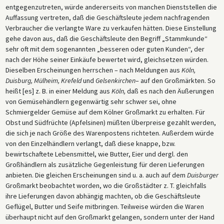
entgegenzutreten, würde andererseits von manchen Dienststellen die
Auffassung vertreten, daß die Geschäftsleute jedem nachfragenden
Verbraucher die verlangte Ware zu verkaufen hätten. Diese Einstellung
gehe davon aus, daß die Geschäftsleute den Begriff „Stammkunde“
sehr oft mit dem sogenannten „besseren oder guten Kunden“, der
nach der Höhe seiner Einkäufe bewertet wird, gleichsetzen würden.
Dieselben Erscheinungen herrschen – nach Meldungen aus
Köln,
Duisburg, Mülheim, Krefeld
und
Gelsenkirchen
– auf den Großmärkten. So
heißt [es] z. B. in einer Meldung aus
Köln,
daß es nach den Äußerungen
von Gemüsehändlern gegenwärtig sehr schwer sei, ohne
Schmiergelder Gemüse auf dem Kölner Großmarkt zu erhalten. Für
Obst und Südfrüchte (Apfelsinen) müßten Überpreise gezahlt werden,
die sich je nach Größe des Warenpostens richteten. Außerdem würde
von den Einzelhändlern verlangt, daß diese knappe, bzw.
bewirtschaftete Lebensmittel, wie Butter, Eier und dergl. den
Großhändlern als zusätzliche Gegenleistung für deren Lieferungen
anbieten. Die gleichen Erscheinungen sind u. a. auch auf dem
Duisburger
Großmarkt beobachtet worden, wo die Großstädter z. T. gleichfalls
ihre Lieferungen davon abhängig machten, ob die Geschäftsleute
Geflügel, Butter und Seife mitbringen. Teilweise würden die Waren
überhaupt nicht auf den Großmarkt gelangen, sondern unter der Hand