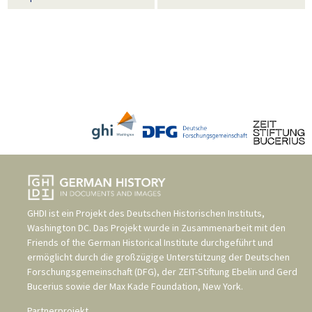
GHDI ist ein Projekt des
Deutschen Historischen Instituts,
Washington DC
. Das Projekt wurde in Zusammenarbeit mit den
Friends of the German Historical Institute
durchgeführt und
ermöglicht durch die großzügige Unterstützung der
Deutschen
Forschungsgemeinschaft (DFG)
, der
ZEIT-Stiftung Ebelin und Gerd
Bucerius
sowie der
Max Kade Foundation, New York
.
Partnerprojekt