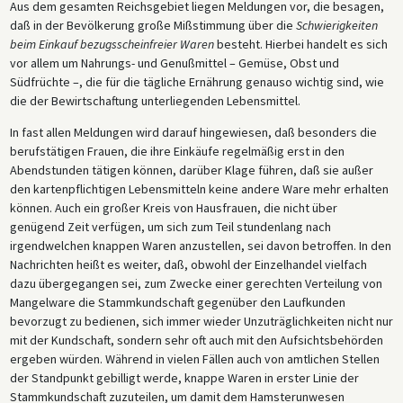
Aus dem gesamten Reichsgebiet liegen Meldungen vor, die besagen,
daß in der Bevölkerung große Mißstimmung über die
Schwierigkeiten
beim Einkauf bezugsscheinfreier Waren
besteht. Hierbei handelt es sich
vor allem um Nahrungs- und Genußmittel – Gemüse, Obst und
Südfrüchte –, die für die tägliche Ernährung genauso wichtig sind, wie
die der Bewirtschaftung unterliegenden Lebensmittel.
In fast allen Meldungen wird darauf hingewiesen, daß besonders die
berufstätigen Frauen, die ihre Einkäufe regelmäßig erst in den
Abendstunden tätigen können, darüber Klage führen, daß sie außer
den kartenpflichtigen Lebensmitteln keine andere Ware mehr erhalten
können. Auch ein großer Kreis von Hausfrauen, die nicht über
genügend Zeit verfügen, um sich zum Teil stundenlang nach
irgendwelchen knappen Waren anzustellen, sei davon betroffen. In den
Nachrichten heißt es weiter, daß, obwohl der Einzelhandel vielfach
dazu übergegangen sei, zum Zwecke einer gerechten Verteilung von
Mangelware die Stammkundschaft gegenüber den Laufkunden
bevorzugt zu bedienen, sich immer wieder Unzuträglichkeiten nicht nur
mit der Kundschaft, sondern sehr oft auch mit den Aufsichtsbehörden
ergeben würden. Während in vielen Fällen auch von amtlichen Stellen
der Standpunkt gebilligt werde, knappe Waren in erster Linie der
Stammkundschaft zuzuteilen, um damit dem Hamsterunwesen