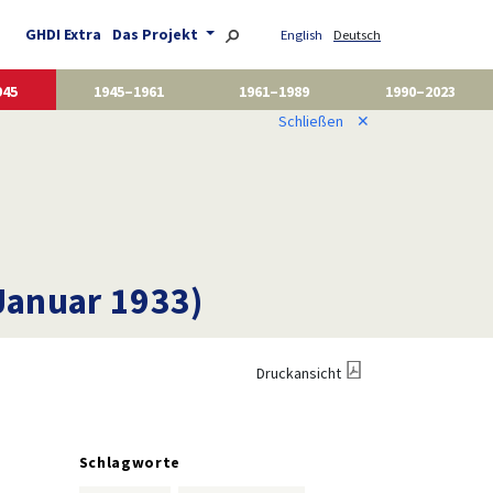
GHDI Extra
Das Projekt
English
Deutsch
945
1945–1961
1961–1989
1990–2023
Schließen
✕
 Januar 1933)
Druckansicht
Schlagworte