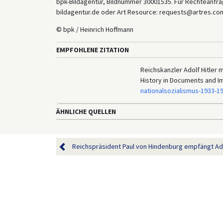
bpk-Bildagentur, Bildnummer 30001535. Für Rechteanfrag
bildagentur.de oder Art Resource: requests@artres.com
© bpk / Heinrich Hoffmann
EMPFOHLENE ZITATION
Reichskanzler Adolf Hitler m
History in Documents and I
nationalsozialismus-1933-1
ÄHNLICHE QUELLEN
Reichspräsident Paul von Hindenburg empfängt Adolf