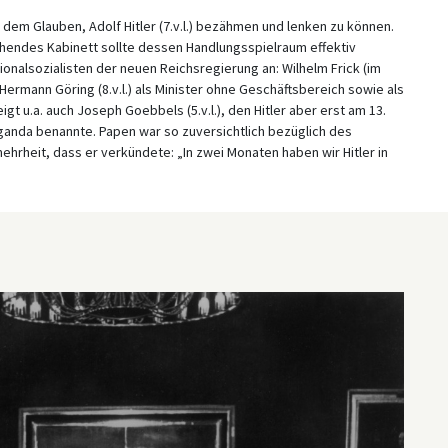
in dem Glauben, Adolf Hitler (7.v.l.) bezähmen und lenken zu können.
tehendes Kabinett sollte dessen Handlungsspielraum effektiv
onalsozialisten der neuen Reichsregierung an: Wilhelm Frick (im
 Hermann Göring (8.v.l.) als Minister ohne Geschäftsbereich sowie als
t u.a. auch Joseph Goebbels (5.v.l.), den Hitler aber erst am 13.
ganda benannte. Papen war so zuversichtlich bezüglich des
hrheit, dass er verkündete: „In zwei Monaten haben wir Hitler in