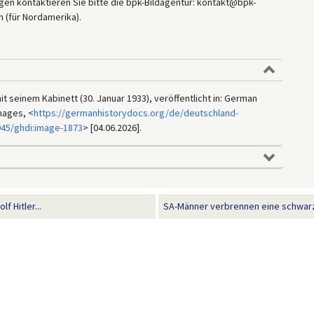
en kontaktieren Sie bitte die bpk-Bildagentur: kontakt@bpk-
 (für Nordamerika).
it seinem Kabinett (30. Januar 1933), veröffentlicht in: German
mages, <
https://germanhistorydocs.org/de/deutschland-
945/ghdi:image-1873
> [04.06.2026].
 Hitler...
SA-Männer verbrennen eine schwarz-