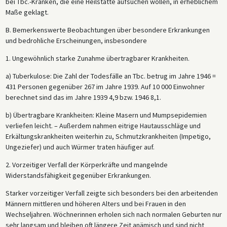
bei Tbc.-Kranken, die eine Heilstätte aufsuchen wollen, in erheblichem
Maße geklagt.
B. Bemerkenswerte Beobachtungen über besondere Erkrankungen
und bedrohliche Erscheinungen, insbesondere
1. Ungewöhnlich starke Zunahme übertragbarer Krankheiten.
a) Tuberkulose: Die Zahl der Todesfälle an Tbc. betrug im Jahre 1946 =
431 Personen gegenüber 267 im Jahre 1939. Auf 10 000 Einwohner
berechnet sind das im Jahre 1939 4,9 bzw. 1946 8,1.
b) Übertragbare Krankheiten: Kleine Masern und Mumpsepidemien
verliefen leicht. – Außerdem nahmen eitrige Hautausschläge und
Erkältungskrankheiten weiterhin zu, Schmutzkrankheiten (Impetigo,
Ungeziefer) und auch Würmer traten häufiger auf.
2. Vorzeitiger Verfall der Körperkräfte und mangelnde
Widerstandsfähigkeit gegenüber Erkrankungen.
Starker vorzeitiger Verfall zeigte sich besonders bei den arbeitenden
Männern mittleren und höheren Alters und bei Frauen in den
Wechseljahren. Wöchnerinnen erholen sich nach normalen Geburten nur
sehr langsam und bleiben oft längere Zeit anämisch und sind nicht