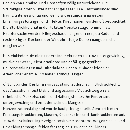
Fehlen von Gemüse- und Obstsäften völlig unzureichend. Die
Stillfähigkeit der Mütter hat nachgelassen. Die Flaschenkinder sind
häufig untergewichtig und wenig widerstandsfähig gegen
Ernährungsstörungen und Infekte. Pneumonien wurden oft beobachtet.
Die Sterblichkeit hat in den letzten Monaten zugenommen; als
Hauptursache werden Pflegeschäden angenommen, da Baden und
rechtzeitiges Trocknen der Windeln infolge Kohlenmangels nicht
möglich war.
b) Kleinkinder: Die Kleinkinder sind mehr noch als 1945 untergewichtig,
muskelschwach, leicht ermüdbar und anfällig gegenüber
Hauterkrankungen und Tuberkulose. Fast alle Kinder leiden an
erheblicher Anämie und haben ständig Hunger.
c) Schulkinder: Der Ernährungszustand ist durchschnittlich schlecht,
das Aussehen meist blaß und abgespannt. Vielfach zeigen sich
erhebliche Muskelschäden und Haltungsfehler. Die Kinder sind
untergewichtig und ermüden schnell. Mangel an
Konzentrationsfähigkeit wurde häufig festgestellt. Sehr oft treten
Erkältungskrankheiten, Masern, Keuchhusten und Hautkrankheiten auf.
20% der Schulneulinge zeigen positive Moroprobe. Wegen Schuh- und
Bekleidungsmangel fehlen fast täglich 10% der Schulkinder.