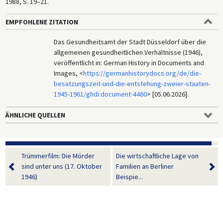
1988, S. 19–21.
EMPFOHLENE ZITATION
Das Gesundheitsamt der Stadt Düsseldorf über die
allgemeinen gesundheitlichen Verhältnisse (1946),
veröffentlicht in: German History in Documents and
Images, <
https://germanhistorydocs.org/de/die-
besatzungszeit-und-die-entstehung-zweier-staaten-
1945-1961/ghdi:document-4460
> [05.06.2026].
ÄHNLICHE QUELLEN
Trümmerfilm: Die Mörder
Die wirtschaftliche Lage von
sind unter uns (17. Oktober
Familien an Berliner
1946)
Beispie...