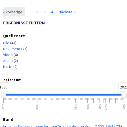
« Vorherige
1
2
3
4
Nächste »
ERGEBNISSE FILTERN
Quellenart
Bild
(47)
Dokument
(25)
Video
(4)
Audio
(2)
Karte
(2)
Zeitraum
1500
202
1500
1648
1815
1866
1918
1945
2023
Band
Von den Reformationen bis zum Dreißigjährigen Krieg (1500–1648)
(23)