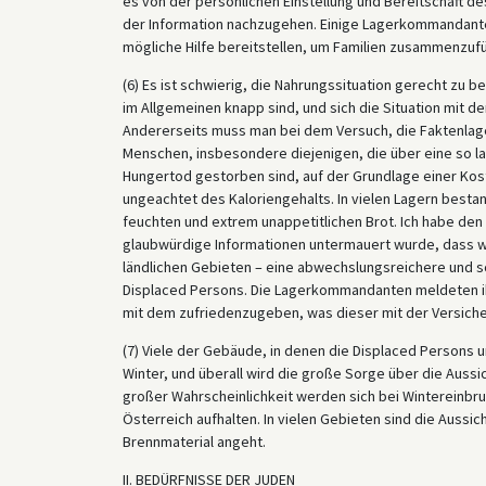
es von der persönlichen Einstellung und Bereitschaft d
der Information nachzugehen. Einige Lagerkommandante
mögliche Hilfe bereitstellen, um Familien zusammenzuf
(6) Es ist schwierig, die Nahrungssituation gerecht zu 
im Allgemeinen knapp sind, und sich die Situation mit
Andererseits muss man bei dem Versuch, die Faktenlage 
Menschen, insbesondere diejenigen, die über eine so l
Hungertod gestorben sind, auf der Grundlage einer Kost
ungeachtet des Kaloriengehalts. In vielen Lagern besta
feuchten und extrem unappetitlichen Brot. Ich habe de
glaubwürdige Informationen untermauert wurde, dass we
ländlichen Gebieten – eine abwechslungsreichere und s
Displaced Persons. Die Lagerkommandanten meldeten ih
mit dem zufriedenzugeben, was dieser mit der Versicher
(7) Viele der Gebäude, in denen die Displaced Persons u
Winter, und überall wird die große Sorge über die Aussi
großer Wahrscheinlichkeit werden sich bei Wintereinbru
Österreich aufhalten. In vielen Gebieten sind die Aussic
Brennmaterial angeht.
II. BEDÜRFNISSE DER JUDEN