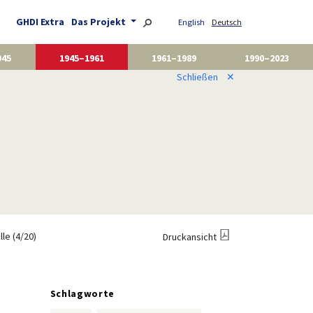
GHDI Extra
Das Projekt
English
Deutsch
945
1945–1961
1961–1989
1990–2023
Schließen
✕
le (4/20)
Druckansicht
Schlagworte