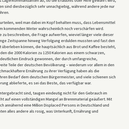
es Lagerkommandanten ab, ob die Erlaubnis oder Hilfe gewährt wird,
n sind diesbezüglich sehr unnachgiebig, während andere jede nur
ühren.
beurteilen, weil man dabei im Kopf behalten muss, dass Lebensmittel
 dem kommenden Winter wahrscheinlich noch verschärfen wird.
zu beschreiben, die Frage aufwerfen, wieviel länger viele dieser
ange Zeitspanne hinweg Verfolgung erdulden mussten und fast den
 überleben können, die hauptsächlich aus Brot und Kaffee besteht,
nden die 2000 Kalorien zu 1250 Kalorien aus einem schwarzen,
n deutlichen Eindruck gewonnen, der durch umfangreiche,
ite Teile der deutschen Bevölkerung – wiederum vor allem in den
chmackhaftere Ernährung zu ihrer Verfügung haben als die
ren Bedarf dem deutschen Bürgermeister, und viele schienen sich
ung ablieferte, es sei das Beste, das verfügbar war.
ntergebracht sind, taugen eindeutig nicht für den Gebrauch im
cht auf einen vollständigen Mangel an Brennmaterial geäußert. Mit
ch annähernd eine Million Displaced Persons in Deutschland und
hten alles andere als rosig, was Unterkunft, Ernährung und