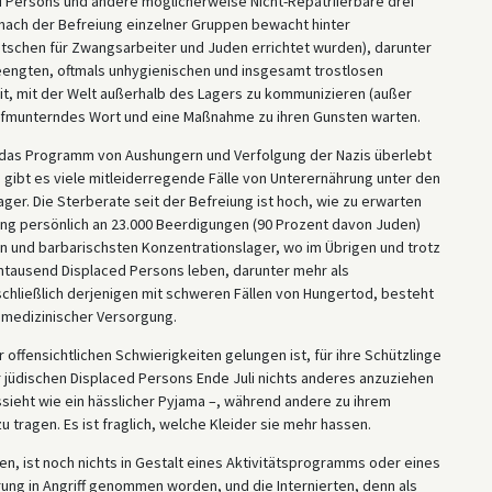
d Persons und andere möglicherweise Nicht-Repatriierbare drei
nach der Befreiung einzelner Gruppen bewacht hinter
utschen für Zwangsarbeiter und Juden errichtet wurden), darunter
beengten, oftmals unhygienischen und insgesamt trostlosen
eit, mit der Welt außerhalb des Lagers zu kommunizieren (außer
aufmunterndes Wort und eine Maßnahme zu ihren Gunsten warten.
ie das Programm von Aushungern und Verfolgung der Nazis überlebt
 gibt es viele mitleiderregende Fälle von Unterernährung unter den
ger. Die Sterberate seit der Befreiung ist hoch, wie zu erwarten
eiung persönlich an 23.000 Beerdigungen (90 Prozent davon Juden)
n und barbarischsten Konzentrationslager, wo im Übrigen und trotz
ntausend Displaced Persons leben, darunter mehr als
schließlich derjenigen mit schweren Fällen von Hungertod, besteht
 medizinischer Versorgung.
offensichtlichen Schwierigkeiten gelungen ist, für ihre Schützlinge
r jüdischen Displaced Persons Ende Juli nichts anderes anzuziehen
ssieht wie ein hässlicher Pyjama –, während andere zu ihrem
ragen. Es ist fraglich, welche Kleider sie mehr hassen.
 ist noch nichts in Gestalt eines Aktivitätsprogramms oder eines
erung in Angriff genommen worden, und die Internierten, denn als