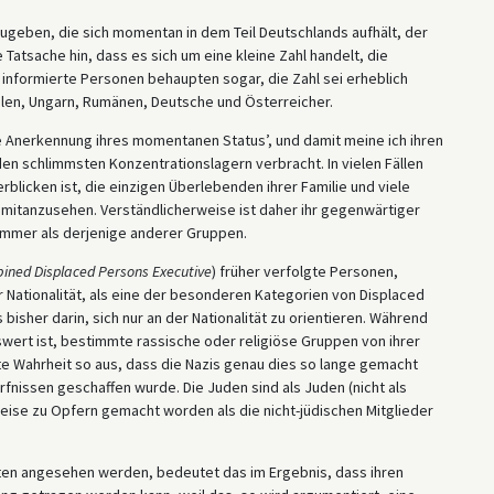
ugeben, die sich momentan in dem Teil Deutschlands aufhält, der
e Tatsache hin, dass es sich um eine kleine Zahl handelt, die
informierte Personen behaupten sogar, die Zahl sei erheblich
Polen, Ungarn, Rumänen, Deutsche und Österreicher.
ne Anerkennung ihres momentanen Status’, und damit meine ich ihren
den schlimmsten Konzentrationslagern verbracht. In vielen Fällen
blicken ist, die einzigen Überlebenden ihrer Familie und viele
n mitanzusehen. Verständlicherweise ist daher ihr gegenwärtiger
immer als derjenige anderer Gruppen.
ined Displaced Persons Executive
) früher verfolgte Personen,
r Nationalität, als eine der besonderen Kategorien von Displaced
isher darin, sich nur an der Nationalität zu orientieren. Während
rt ist, bestimmte rassische oder religiöse Gruppen von ihrer
te Wahrheit so aus, dass die Nazis genau dies so lange gemacht
nissen geschaffen wurde. Die Juden sind als Juden (nicht als
Weise zu Opfern gemacht worden als die nicht-jüdischen Mitglieder
täten angesehen werden, bedeutet das im Ergebnis, dass ihren