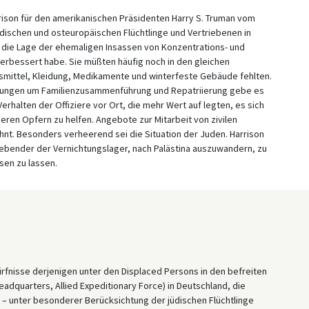
rrison für den amerikanischen Präsidenten Harry S. Truman vom
dischen und osteuropäischen Flüchtlinge und Vertriebenen in
ch die Lage der ehemaligen Insassen von Konzentrations- und
verbessert habe. Sie müßten häufig noch in den gleichen
smittel, Kleidung, Medikamente und winterfeste Gebäude fehlten.
ngen um Familienzusammenführung und Repatriierung gebe es
 Verhalten der Offiziere vor Ort, die mehr Wert auf legten, es sich
eren Opfern zu helfen. Angebote zur Mitarbeit von zivilen
hnt. Besonders verheerend sei die Situation der Juden. Harrison
lebender der Vernichtungslager, nach Palästina auszuwandern, zu
sen zu lassen.
rfnisse derjenigen unter den Displaced Persons in den befreiten
quarters, Allied Expeditionary Force) in Deutschland, die
d – unter besonderer Berücksichtung der jüdischen Flüchtlinge