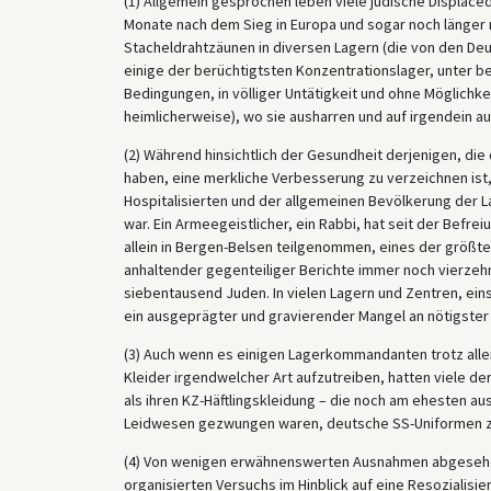
(1) Allgemein gesprochen leben viele jüdische Displace
Monate nach dem Sieg in Europa und sogar noch länger 
Stacheldrahtzäunen in diversen Lagern (die von den De
einige der berüchtigtsten Konzentrationslager, unter 
Bedingungen, in völliger Untätigkeit und ohne Möglichk
heimlicherweise), wo sie ausharren und auf irgendein 
(2) Während hinsichtlich der Gesundheit derjenigen, d
haben, eine merkliche Verbesserung zu verzeichnen ist,
Hospitalisierten und der allgemeinen Bevölkerung der La
war. Ein Armeegeistlicher, ein Rabbi, hat seit der Befr
allein in Bergen-Belsen teilgenommen, eines der größte
anhaltender gegenteiliger Berichte immer noch vierzeh
siebentausend Juden. In vielen Lagern und Zentren, ein
ein ausgeprägter und gravierender Mangel an nötigster
(3) Auch wenn es einigen Lagerkommandanten trotz aller 
Kleider irgendwelcher Art aufzutreiben, hatten viele de
als ihren KZ-Häftlingskleidung – die noch am ehesten au
Leidwesen gezwungen waren, deutsche SS-Uniformen zu t
(4) Von wenigen erwähnenswerten Ausnahmen abgesehen,
organisierten Versuchs im Hinblick auf eine Resozialisi