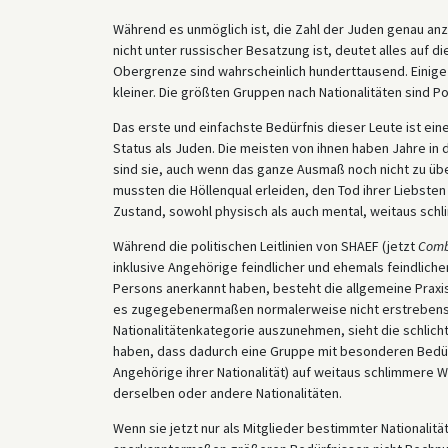
Während es unmöglich ist, die Zahl der Juden genau anz
nicht unter russischer Besatzung ist, deutet alles auf di
Obergrenze sind wahrscheinlich hunderttausend. Einige 
kleiner. Die größten Gruppen nach Nationalitäten sind 
Das erste und einfachste Bedürfnis dieser Leute ist ei
Status als Juden. Die meisten von ihnen haben Jahre in 
sind sie, auch wenn das ganze Ausmaß noch nicht zu über
mussten die Höllenqual erleiden, den Tod ihrer Liebste
Zustand, sowohl physisch als auch mental, weitaus schl
Während die politischen Leitlinien von SHAEF (jetzt
Comb
inklusive Angehörige feindlicher und ehemals feindliche
Persons anerkannt haben, besteht die allgemeine Praxis b
es zugegebenermaßen normalerweise nicht erstrebenswe
Nationalitätenkategorie auszunehmen, sieht die schlich
haben, dass dadurch eine Gruppe mit besonderen Bedürf
Angehörige ihrer Nationalität) auf weitaus schlimmere 
derselben oder andere Nationalitäten.
Wenn sie jetzt nur als Mitglieder bestimmter Nationali