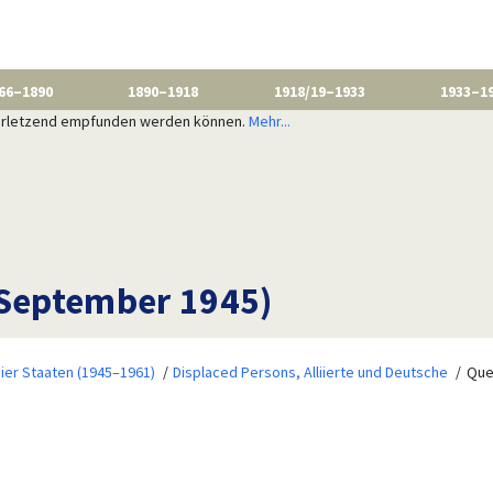
66–1890
1890–1918
1918/19–1933
1933–1
 verletzend empfunden werden können.
Mehr...
(September 1945)
ier Staaten (1945–1961)
Displaced Persons, Alliierte und Deutsche
Quel