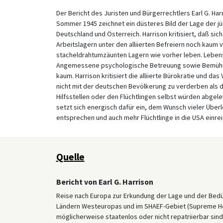
Der Bericht des Juristen und Bürgerrechtlers Earl G. Ha
Sommer 1945 zeichnet ein düsteres Bild der Lage der jü
Deutschland und Österreich. Harrison kritisiert, daß si
Arbeitslagern unter den alliierten Befreiern noch kaum 
stacheldrahtumzäunten Lagern wie vorher leben. Leben
Angemessene psychologische Betreuung sowie Bemühu
kaum. Harrison kritisiert die alliierte Bürokratie und das
nicht mit der deutschen Bevölkerung zu verderben als d
Hilfsstellen oder den Flüchtlingen selbst würden abgele
setzt sich energisch dafür ein, dem Wunsch vieler Über
entsprechen und auch mehr Flüchtlinge in die USA einrei
Quelle
Bericht von Earl G. Harrison
Reise nach Europa zur Erkundung der Lage und der Bedü
Ländern Westeuropas und im SHAEF-Gebiet (Supreme Head
möglicherweise staatenlos oder nicht repatriierbar sin