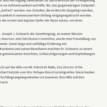
r Nazi-Verfolgung Dankbarkeit für das Interesse der US-Regierung
en sie Aufmerksamkeit und Hilfe. Bis zum gegenwärtigen Zeitpunkt
ch „befreit“ worden. Aus Gründen, die im Bericht dargelegt werden,
merksamkeit in nennenswertem Umfang entgegengebracht worden.
ise die ersten und ärgsten Opfer der Nazis waren, von ihren
r. Joseph J. Schwartz die Genehmigung, an meiner Mission
e American Joint Distribution Committee
, wurde eine Freistellung von
nnte. Seine lange und vielfältige Erfahrung mit
 Kontinent und seinen Bewohnern machten Dr. Schwartz zu einem
nsere gemeinsamen Ansichten, Schlussfolgerungen und Empfehlungen
 auf die Hilfe von Mr. Patrick M. Malin,
Vice Director of the
erbert Katzski vom
War Refugee Board
zurückgreifen. Diese beiden
Flüchtlingsangelegenheiten vorzuweisen. Ihre Hilfe und ihre
reich.