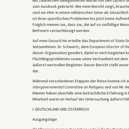
Bei zahlreichen Gelegenheiten wurde von den Opfern de
zum Ausdruck gebracht. Wie mein Bericht zeigt, brauch
sind sie eher in einem militärischen Sinne als tatsächli
ist ihren spezifischen Problemen bis jetzt keine Auf
Folglich meinen sie, dass sie, die auf so vielfältige We
Befreiern vernachlässigt werden.
Auf mein Gesuch hin erteilte das Department of State D
teilzunehmen. Dr. Schwartz, dem
European Director of th
dieser Organisation gewährt, damit er mich begleiten ko
Flüchtlingsproblemen sowie seine Vertrautheit mit dem
äußerst wertvollen Begleiter. Dieser Bericht stellt u
dar.
Während verschiedener Etappen der Reise konnte ich auch
Intergovernmental Committee on Refugees
und von Mr. H
Männer haben ebenfalls eine beträchtliche Erfahrung in 
Mitarbeit waren im Verlauf der Untersuchung äußerst hilf
I. DEUTSCHLAND UND ÖSTERREICH
Ausgangslage