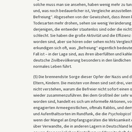
solche muss man sie ansehen, haben wenig mehr zu tun, 
und, was noch bedauerlicher ist, Vergleiche anzustelle
Befreiung“. Abgesehen von der Gewissheit, dass ihnen
Todesarten mehr drohen, sehen sie wenig Veränderung – 
derjenigen, die entweder staatenlos sind oder die nicht 
schlecht. Sie haben die große Aktivität und die Effizie
worden sind, aber sie hören oder sehen nichts Vergleich
erkundigen sich oft, was „Befreiung“ eigentlich bedeutet
Fall ist – in der Lage sind, aus ihren überfüllten und k
deutsche Zivilbevölkerung besonders in den ländlichen 
normales Leben führt.
(5) Die brennendste Sorge dieser Opfer der Nazis und d
Eltern, Kindern. Die meisten von ihnen sind seit drei, v
nicht verstehen, warum die Befreier nicht sofort eine
wieder zusammenzuführen. Bei dem Großteil der sehr we
worden sind, handelt es sich um informelle Aktionen, vo
engagierten Armeegeistlichen, oftmals Rabbis, und de
und Aufenthaltsorten im Rundfunk, die die
Psychological 
wenn der Mangel an Empfangsgeräten die Wirksamkeit d
über Verwandte, die in anderen Lagern in Deutschland le