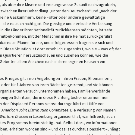
als über ihre Misere und ihre ungewisse Zukunft nachzugrübeln,
n zwischen ihrer Behandlung „unter den Deutschen“ und „nach der
 keine Gaskammern, keine Folter oder andere gewalttätige
die es auch nicht gibt. Die geistige und seelische Verfassung
in die Länder ihrer Nationalität zurückkehren möchten, ist sehr
nz mitbekommen, mit der Menschen in ihre Heimat zurückgeführt
bares an Plänen für sie, und infolgedessen fragen sie sich und
. Diese Situation ist dort erheblich zugespitzt, wo sie – was oft der
ahlen Quartieren herauszuschauen und zusehen können, wie die
Gebieten allem Anschein nach in ihren eigenen Häusern ein
es Krieges gilt ihren Angehörigen – ihren Frauen, Ehemännern,
ier oder fünf Jahren von ihren Nächsten getrennt, und sie können
n organisierten Versuch unternommen haben, Familienverbände
nigen Schritten, die in diese Richtung bisher unternommen
n den Displaced Persons selbst durchgeführt mit Hilfe von
m
American Joint Distribution Committee
. Die Verlesung von Namen
Warfare Division
in Luxemburg organisiert hat, war hilfreich, auch
es Programms beeinträchtigt hat. Selbst dort, wo Informationen
ben, erhalten worden sind – und das ist durchaus passiert –, hängt