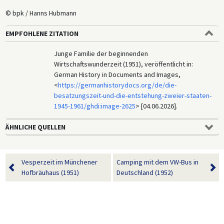
© bpk / Hanns Hubmann
EMPFOHLENE ZITATION
Junge Familie der beginnenden
Wirtschaftswunderzeit (1951), veröffentlicht in:
German History in Documents and Images,
<
https://germanhistorydocs.org/de/die-
besatzungszeit-und-die-entstehung-zweier-staaten-
1945-1961/ghdi:image-2625
> [04.06.2026].
ÄHNLICHE QUELLEN
Vesperzeit im Münchener
Camping mit dem VW-Bus in
Hofbräuhaus (1951)
Deutschland (1952)