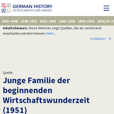
1500–1648
1648–1815
1815–1866
1866–1890
1890–1918
1918/19–1
Inhaltshinweis
: Diese Website zeigt Quellen, die als verletzend
empfunden werden können.
Mehr...
Schließen
✕
Quelle
Junge Familie der
beginnenden
Wirtschaftswunderzeit
(1951)