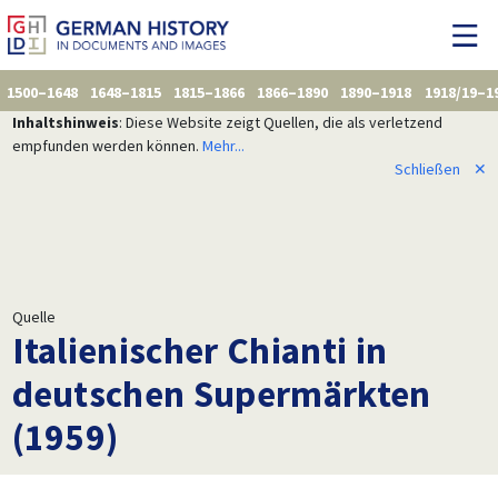
1500–1648
1648–1815
1815–1866
1866–1890
1890–1918
1918/19–1
Inhaltshinweis
: Diese Website zeigt Quellen, die als verletzend
empfunden werden können.
Mehr...
Schließen
✕
Quelle
Italienischer Chianti in
deutschen Supermärkten
(1959)