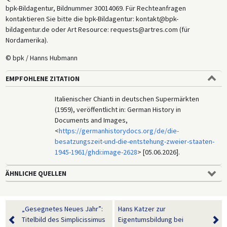
bpk-Bildagentur, Bildnummer 30014069. Für Rechteanfragen
kontaktieren Sie bitte die bpk-Bildagentur: kontakt@bpk-
bildagentur.de oder Art Resource: requests@artres.com (für
Nordamerika).
© bpk / Hanns Hubmann
EMPFOHLENE ZITATION
Italienischer Chianti in deutschen Supermärkten
(1959), veröffentlicht in: German History in
Documents and Images,
<
https://germanhistorydocs.org/de/die-
besatzungszeit-und-die-entstehung-zweier-staaten-
1945-1961/ghdi:image-2628
> [05.06.2026].
ÄHNLICHE QUELLEN
„Gesegnetes Neues Jahr”:
Hans Katzer zur
Titelbild des Simplicissimus
Eigentumsbildung bei