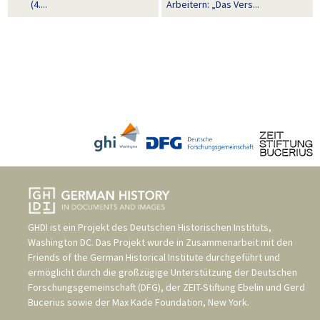
(4....
Arbeitern: „Das Vers...
GHDI ist ein Projekt des
Deutschen Historischen Instituts,
Washington DC
. Das Projekt wurde in Zusammenarbeit mit den
Friends of the German Historical Institute
durchgeführt und
ermöglicht durch die großzügige Unterstützung der
Deutschen
Forschungsgemeinschaft (DFG)
, der
ZEIT-Stiftung Ebelin und Gerd
Bucerius
sowie der
Max Kade Foundation, New York
.