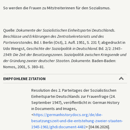
So werden die Frauen zu Mitstreiterinnen für den Sozialismus.
Quelle:
Dokumente der Sozialistischen Einheitspartei Deutschlands.
Beschlüsse und Erklärungen des Zentralsekretariats und des
Parteivorstandes.
Bd. I. Berlin (Ost), 2. Aufl. 1951, S. 231 f; abgedruckt in
Udo Wengst,
Geschichte der Sozialpolitik in Deutschland.
Bd. 2/2:
1945–
1949: Die Zeit der Besatzungszonen. Sozialpolitik zwischen Kriegsende und
der Gründung zweier deutscher Staaten. Dokumente
. Baden-Baden:
Nomos, 2001, S. 380–81.
EMPFOHLENE ZITATION
Resolution des 2. Parteitages der Sozialistischen
Einheitspartei Deutschlands zur Frauenfrage (24.
September 1947), veröffentlicht in: German History
in Documents and Images,
<
https://germanhistorydocs.org/de/die-
besatzungszeit-und-die-entstehung-zweier-staaten-
1945-1961/ghdi:document-4482
> [04.06.2026].