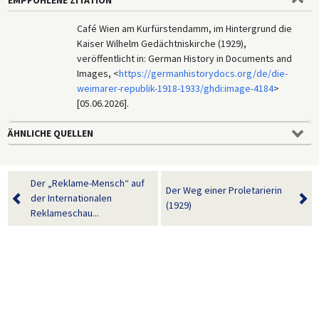
Café Wien am Kurfürstendamm, im Hintergrund die
Kaiser Wilhelm Gedächtniskirche (1929),
veröffentlicht in: German History in Documents and
Images, <
https://germanhistorydocs.org/de/die-
weimarer-republik-1918-1933/ghdi:image-4184
>
[05.06.2026].
ÄHNLICHE QUELLEN
Der „Reklame-Mensch“ auf
Der Weg einer Proletarierin
der Internationalen
(1929)
Reklameschau...