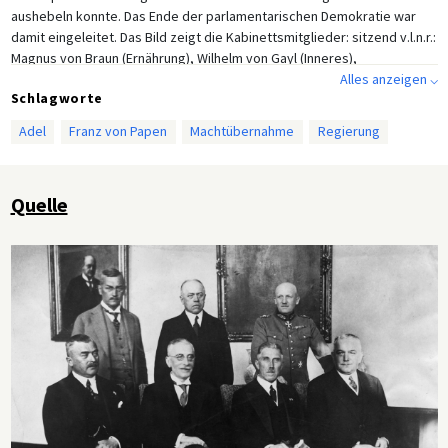
aushebeln konnte. Das Ende der parlamentarischen Demokratie war
damit eingeleitet. Das Bild zeigt die Kabinettsmitglieder: sitzend v.l.n.r.:
Magnus von Braun (Ernährung), Wilhelm von Gayl (Inneres),
Reichskanzler Franz von Papen, Konstantin von Neurath (Auswärtiges).
Alles anzeigen ⌵
Schlagworte
Stehend v.l.n.r.: Franz Gürtner (Justiz), Hermann Warmbold (Wirtschaft),
Kurt von Schleicher (Wehr)
Adel
Franz von Papen
Machtübernahme
Regierung
Quelle