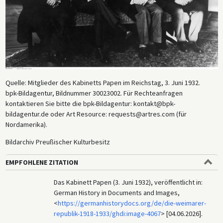
Quelle: Mitglieder des Kabinetts Papen im Reichstag, 3. Juni 1932.
bpk-Bildagentur, Bildnummer 30023002. Für Rechteanfragen
kontaktieren Sie bitte die bpk-Bildagentur: kontakt@bpk-
bildagentur.de oder Art Resource: requests@artres.com (für
Nordamerika).
Bildarchiv Preußischer Kulturbesitz
EMPFOHLENE ZITATION
Das Kabinett Papen (3. Juni 1932), veröffentlicht in:
German History in Documents and Images,
<
https://germanhistorydocs.org/de/die-weimarer-
republik-1918-1933/ghdi:image-4067
> [04.06.2026].