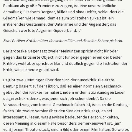
Publikum als große Premiere zu zeigen, ist eine unverständliche
Anmaßung. Elisabeth Bergner, hilflos und ohne Helfer, schleudert die
Gliedmaßen wie jemand, dem es zum Stillstehen zu kalt ist; ein
irritierendes Gestammel der Unterarme und der Augenlider; das
Gesicht: zwei tote Augen im Gipsverband…“
Zwei Berliner Kritiken über denselben Film und dieselbe Schauspielerin.
Der groteske Gegensatz zweier Meinungen spricht nicht für oder
gegen das kritisierte Objekt, nicht für oder gegen einen der beiden
Kritiker, wohl aber spricht er klar und deutlich gegen die Institution der
Kritik, wie sie heute geübt wird.
Es gibt zwei Deutungen über den Sinn der Kunstkritik: Die erste
Deutung basiert auf der Fiktion, daß es einen normalen Geschmack
gebe, den der Kritiker formuliert, indem er dem stilunkundigen Leser
stilgerecht kredenzt, was jener sich „eh schon denkt“. Da die
Voraussetzung vom Normal-Geschmack falsch ist, ist auch die Deutung
falsch. Die zweite Version über den Sinn der Kritik sagt, es sei
interessant zu lesen, was gewisse bedeutende Persönlichkeiten,
deren Meinung in diesem Falle besonders bemerkenswert ist, [an?
von?] einem Theaterstück, einem Bild oder einem Film halten. So wie es