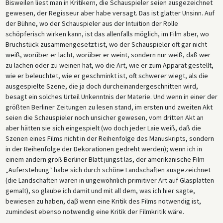
Bisweilen liest man in Kritikern, die Schauspieler seien ausgezeichnet
gewesen, der Regisseur aber habe versagt. Das ist glatter Unsinn. Auf
der Bühne, wo der Schauspieler aus der Intuition der Rolle
schöpferisch wirken kann, ist das allenfalls möglich, im Film aber, wo
Bruchstück zusammengesetzt ist, wo der Schauspieler oft gar nicht
weiß, worüber er lacht, worüber er weint, sondern nur weiß, daß wer
zu lachen oder zu weinen hat, wo die Art, wie er zum Apparat gestellt,
wie er beleuchtet, wie er geschminkt ist, oft schwerer wiegt, als die
ausgespielte Szene, die ja doch durcheinandergeschnitten wird,
besagt ein solches Urteil Unkenntnis der Materie. Und wenn in einer der
größten Berliner Zeitungen zu lesen stand, im ersten und zweiten Akt
seien die Schauspieler noch unsicher gewesen, vom dritten Akt an
aber hätten sie sich eingespielt (wo doch jeder Laie weiß, daß die
Szenen eines Films nicht in der Reihenfolge des Manuskripts, sondern
in der Reihenfolge der Dekorationen gedreht werden); wenn ich in
einem andern groß Berliner Blatt jüngst las, der amerikanische Film
„Auferstehung“ habe sich durch schöne Landschaften ausgezeichnet
(die Landschaften waren in ungewöhnlich primitiver Art auf Glasplatten
gemalt), so glaube ich damit und mit all dem, was ich hier sagte,
bewiesen zu haben, daβ wenn eine Kritik des Films notwendig ist,
zumindest ebenso notwendig eine Kritik der Filmkritik wäre.