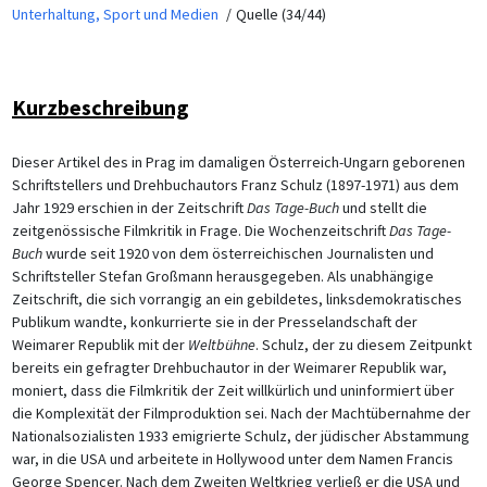
Unterhaltung, Sport und Medien
Quelle (34/44)
Kurzbeschreibung
Dieser Artikel des in Prag im damaligen Österreich-Ungarn geborenen
Schriftstellers und Drehbuchautors Franz Schulz (1897-1971) aus dem
Jahr 1929 erschien in der Zeitschrift
Das Tage-Buch
und stellt die
zeitgenössische Filmkritik in Frage. Die Wochenzeitschrift
Das Tage-
Buch
wurde seit 1920 von dem österreichischen Journalisten und
Schriftsteller Stefan Großmann herausgegeben. Als unabhängige
Zeitschrift, die sich vorrangig an ein gebildetes, linksdemokratisches
Publikum wandte, konkurrierte sie in der Presselandschaft der
Weimarer Republik mit der
Weltbühne
. Schulz, der zu diesem Zeitpunkt
bereits ein gefragter Drehbuchautor in der Weimarer Republik war,
moniert, dass die Filmkritik der Zeit willkürlich und uninformiert über
die Komplexität der Filmproduktion sei. Nach der Machtübernahme der
Nationalsozialisten 1933 emigrierte Schulz, der jüdischer Abstammung
war, in die USA und arbeitete in Hollywood unter dem Namen Francis
George Spencer. Nach dem Zweiten Weltkrieg verließ er die USA und