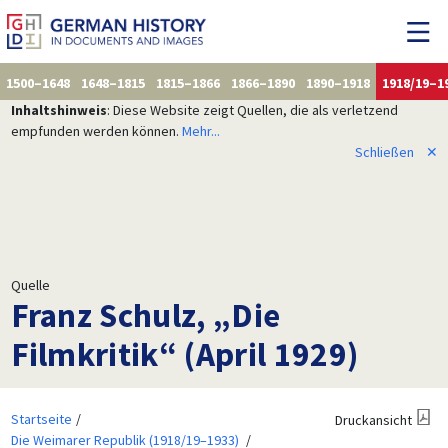
1500–1648
1648–1815
1815–1866
1866–1890
1890–1918
1918/19–1
Inhaltshinweis
: Diese Website zeigt Quellen, die als verletzend
empfunden werden können.
Mehr...
Schließen
✕
Quelle
Franz Schulz, „Die
Filmkritik“ (April 1929)
Startseite
Druckansicht
Die Weimarer Republik (1918/19–1933)