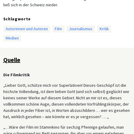
ließ sich in der Schweiz nieder.
Schlagworte
Autorinnen und Autoren
Film
Journalismus
Kritik
Medien
Quelle
Die Filmkritik
„Lieber Gott, schütze mich vor Superlativen! Dieses Geschöpf ist die
höchste Vollendung, ist dem lieben Gott (und sich selbst) geglückt wie
keines seiner Werke auf diesem Gebiet. Nicht an mir ist es, dieses
vollkommen schöne Auge, diesen vollendeten Vorfrühlingskörper, der
Ausdruck in jeder Fiber ist, in Worten abzuschildern … wer es gesehen
hat, wirklich gesehen – wie könnte er es je vergessen? … „
„…Wäre der Film im Stammkino für sechzig Pfennige gelaufen, man
wäre schweigend ins Bett gegangen. Ihn aber vor einem geladenen