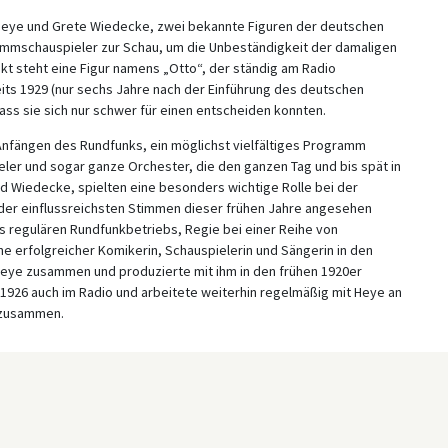
 Heye und Grete Wiedecke, zwei bekannte Figuren der deutschen
Stimmschauspieler zur Schau, um die Unbeständigkeit der damaligen
kt steht eine Figur namens „Otto“, der ständig am Radio
its 1929 (nur sechs Jahre nach der Einführung des deutschen
ss sie sich nur schwer für einen entscheiden konnten.
Anfängen des Rundfunks, ein möglichst vielfältiges Programm
eler und sogar ganze Orchester, die den ganzen Tag und bis spät in
und Wiedecke, spielten eine besonders wichtige Rolle bei der
e der einflussreichsten Stimmen dieser frühen Jahre angesehen
s regulären Rundfunkbetriebs, Regie bei einer Reihe von
ine erfolgreicher Komikerin, Schauspielerin und Sängerin in den
 Heye zusammen und produzierte mit ihm in den frühen 1920er
1926 auch im Radio und arbeitete weiterhin regelmäßig mit Heye an
 zusammen.