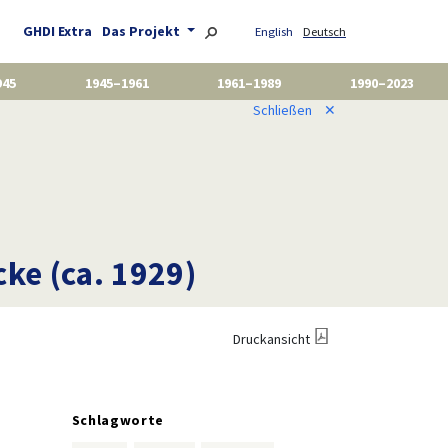
GHDI Extra
Das Projekt
English
Deutsch
945
1945–1961
1961–1989
1990–2023
Schließen
✕
ke (ca. 1929)
Druckansicht
Schlagworte