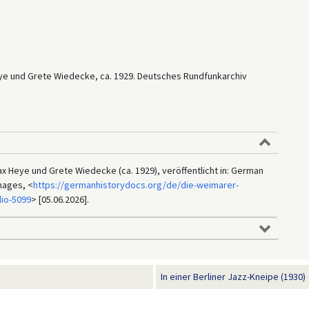
eye und Grete Wiedecke, ca. 1929. Deutsches Rundfunkarchiv
 Heye und Grete Wiedecke (ca. 1929), veröffentlicht in: German
mages, <
https://germanhistorydocs.org/de/die-weimarer-
dio-5099
> [05.06.2026].
In einer Berliner Jazz-Kneipe (1930)