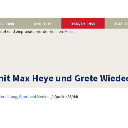
66–1890
1890–1918
1918/19–1933
1933–1
 verletzend empfunden werden können.
Mehr...
it Max Heye und Grete Wiedec
terhaltung, Sport und Medien
Quelle (35/44)